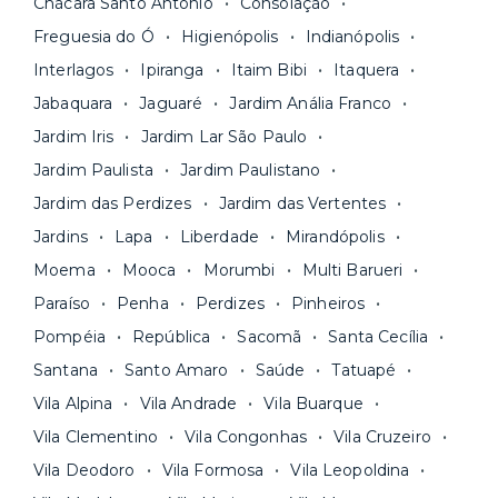
Chácara Santo Antônio
Consolação
pagar todas as contas do mês junto com o
unidades.
Freguesia do Ó
Higienópolis
Indianópolis
aluguel, em um boleto único. Quer ainda mais
A melhor parte é que todo o
processo de
Interlagos
Ipiranga
Itaim Bibi
Itaquera
praticidade? Escolha uma unidade com serviços
locação é 100% digital
: você envia sua
inclusos e solicite suporte e manutenção para a
Jabaquara
Jaguaré
Jardim Anália Franco
documentação pelo site da Yuca e assina o
nossa equipe via app.
Jardim Iris
Jardim Lar São Paulo
contrato na tela do seu computador ou celular.
Seja uma mala ou um caminhão de mudança: é
Simples, seguro e sem burocracia!
Jardim Paulista
Jardim Paulistano
só levar as suas coisas e começar a morar.
Jardim das Perdizes
Jardim das Vertentes
Jardins
Lapa
Liberdade
Mirandópolis
Moema
Mooca
Morumbi
Multi Barueri
Paraíso
Penha
Perdizes
Pinheiros
Pompéia
República
Sacomã
Santa Cecília
Santana
Santo Amaro
Saúde
Tatuapé
Vila Alpina
Vila Andrade
Vila Buarque
Vila Clementino
Vila Congonhas
Vila Cruzeiro
Vila Deodoro
Vila Formosa
Vila Leopoldina