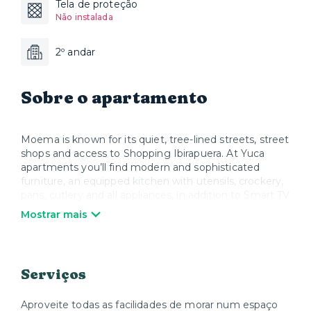
Tela de proteção
Não instalada
2º andar
Sobre o apartamento
Moema is known for its quiet, tree-lined streets, street
shops and access to Shopping Ibirapuera. At Yuca
apartments you’ll find modern and sophisticated
furniture, an equipped kitchen with utensils, crockery,
pans, cutlery and all appliances, in addition to Smart TV
and Wi-Fi. When you wish to relax, Yuca offers high
Mostrar mais
quality mattresses, bed linen and towels. We take care
of everything so that you can enjoy your stay and feel
at home.
Serviços
Aproveite todas as facilidades de morar num espaço