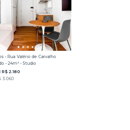
os • Rua Valério de Carvalho
do • 24m² • Studio
 R$ 2.180
$ 3.060