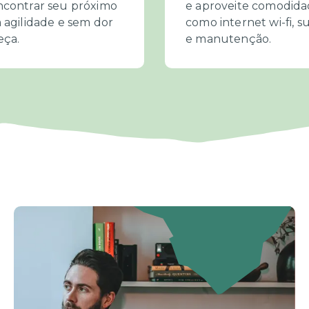
ncontrar seu próximo
e aproveite comodida
 agilidade e sem dor
como internet wi-fi, s
eça.
e manutenção.