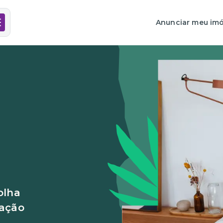
Anunciar meu imó
olha
cação