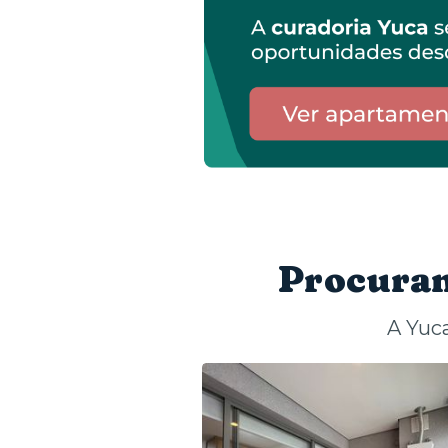
Procuran
A Yuc