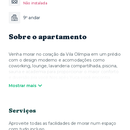
Não instalada
9º andar
Sobre o apartamento
Venha morar no coração da Vila Olímpia em um prédio
com o design moderno e acomodações como
coworking, lounge, lavanderia compartilhada, piscina,
sauna e academia para proporcionar o maior conforto
e diversão pra você.Nos apês Yuca você encontra
móveis modernos e sofisticados, cozinha equipada
Mostrar mais
com utensílios, louças, panelas, talheres e todos os
eletrodomésticos, além de Smart TV e Wi-Fi. Quando
quiser relaxar, a Yuca oferece colchões, roupa de cama
e toalhas de alta qualidade. Nós cuidamos de tudo
Serviços
para que você possa desfrutar sua estadia e se sentir
em casa.
Aproveite todas as facilidades de morar num espaço
com tudo incluso