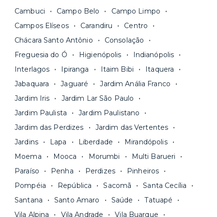
Fique de olho:
os preços costumam ser
água, gás, energia e, em alguns casos, até
Cambuci
Campo Belo
Campo Limpo
menores para períodos mais longos
. Você
internet.
Campos Elíseos
Carandiru
Centro
pode comparar os valores e escolher o prazo
Os moradores ainda contam com a facilidade de
ideal para o seu momento de vida na página das
Chácara Santo Antônio
Consolação
pagar todas as contas do mês junto com o
unidades.
Freguesia do Ó
Higienópolis
Indianópolis
aluguel, em um boleto único. Quer ainda mais
A melhor parte é que todo o
processo de
Interlagos
Ipiranga
Itaim Bibi
Itaquera
praticidade? Escolha uma unidade com serviços
locação é 100% digital
: você envia sua
inclusos e solicite suporte e manutenção para a
Jabaquara
Jaguaré
Jardim Anália Franco
documentação pelo site da Yuca e assina o
nossa equipe via app.
Jardim Iris
Jardim Lar São Paulo
contrato na tela do seu computador ou celular.
Seja uma mala ou um caminhão de mudança: é
Simples, seguro e sem burocracia!
Jardim Paulista
Jardim Paulistano
só levar as suas coisas e começar a morar.
Jardim das Perdizes
Jardim das Vertentes
Jardins
Lapa
Liberdade
Mirandópolis
Moema
Mooca
Morumbi
Multi Barueri
Paraíso
Penha
Perdizes
Pinheiros
Pompéia
República
Sacomã
Santa Cecília
Santana
Santo Amaro
Saúde
Tatuapé
Vila Alpina
Vila Andrade
Vila Buarque