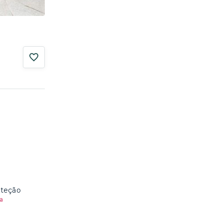
oteção
a