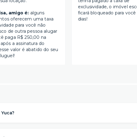
 sua locação.
tenha pagado a taxa de
exclusividade, o imóvel esc
sa, amigo é:
alguns
ficará bloqueado para você
ntos oferecem uma taxa
dias!
ividade para você não
isco de outra pessoa alugar
cê paga R$ 250,00 na
 após a assinatura do
esse valor é abatido do seu
luguel!
 Yuca?
a solução de moradia
referência na locação de apartament
para morar
. Nós descomplicamos o aluguel para proporcionar 