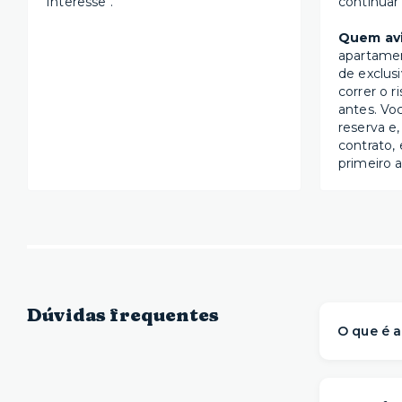
Interesse".
continuar
Quem avi
apartame
de exclus
correr o r
antes. Vo
reserva e,
contrato, 
primeiro a
Dúvidas frequentes
O que é a
A Yuca é 
prontos 