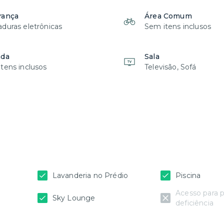
rança
Área Comum
duras eletrônicas
Sem itens inclusos
nda
Sala
tens inclusos
Televisão, Sofá
Lavanderia no Prédio
Piscina
Acesso para 
Sky Lounge
deficiência