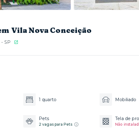
em Vila Nova Conceição
 - SP
1 quarto
Mobiliado
Pets
Tela de pr
2 vagas para Pets
Não instalad