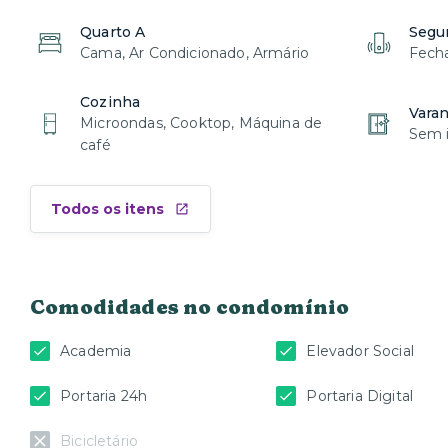
Quarto A
Segu
Cama, Ar Condicionado, Armário
Fecha
Cozinha
Vara
Microondas, Cooktop, Máquina de
Sem i
café
Todos os itens
Comodidades no condomínio
Academia
Elevador Social
Portaria 24h
Portaria Digital
Bicicletário