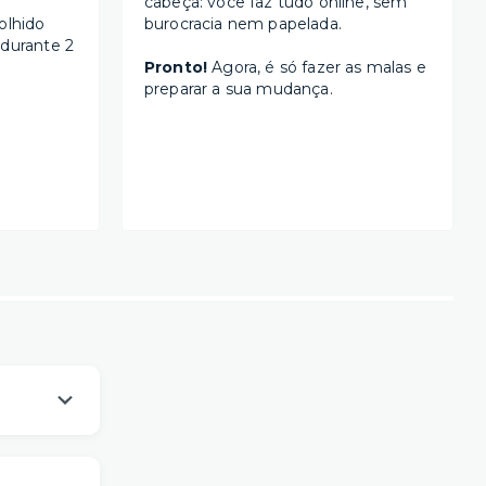
cabeça: você faz tudo online, sem
olhido
burocracia nem papelada.
 durante 2
Pronto!
Agora, é só fazer as malas e
preparar a sua mudança.
os
um viver