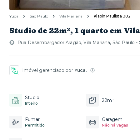
Yuca
São Paulo
Vila Mariana
Klabin Paulista 302
Studio de 22m², 1 quarto em Vil
Rua Desembargador Aragão, Vila Mariana, São Paulo -
Imóvel gerenciado por
Yuca
.
Studio
22m²
Inteiro
Fumar
Garagem
Permitido
Não há vagas