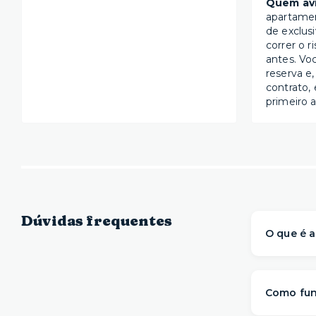
Quem avi
apartame
de exclus
correr o r
antes. Vo
reserva e,
contrato, 
primeiro a
Dúvidas frequentes
O que é a
A Yuca é 
prontos 
Como fun
com mai
mudança.