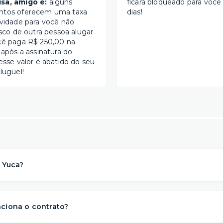
sa, amigo é:
alguns
ficará bloqueado para você
ntos oferecem uma taxa
dias!
ividade para você não
isco de outra pessoa alugar
cê paga R$ 250,00 na
 após a assinatura do
esse valor é abatido do seu
luguel!
 Yuca?
a solução de moradia
referência na locação de apartament
para morar
. Nós descomplicamos o aluguel para proporcionar 
ciona o contrato?
s
conveniência, conforto e flexibilidade
– e isso começa ant