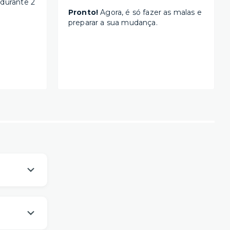
 durante 2
Pronto!
Agora, é só fazer as malas e
preparar a sua mudança.
os
um viver
es da sua