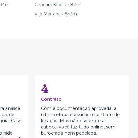
804m
Chácara Klabin • 82m
Vila Mariana • 853m
4
Contrato
a análise
Com a documentação aprovada, a
uca, de
última etapa é assinar o contrato de
gura. Caso
locação. Mas não esquente a
cabeça: você faz tudo online, sem
olhido
burocracia nem papelada.