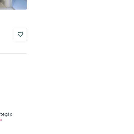
oteção
a