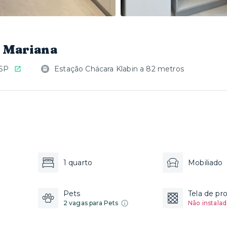
a Mariana
 SP
Estação Chácara Klabin a 82 metros
1 quarto
Mobiliado
Pets
Tela de pr
2 vagas para Pets
Não instalad