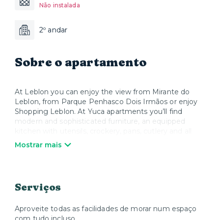
Não instalada
2º andar
Sobre o apartamento
At Leblon you can enjoy the view from Mirante do
Leblon, from Parque Penhasco Dois Irmãos or enjoy
Shopping Leblon. At Yuca apartments you’ll find
modern and sophisticated furniture, an equipped
kitchen with utensils, crockery, pans, cutlery and all
appliances, in addition to Smart TV and Wi-Fi. When
Mostrar mais
you wish to relax, Yuca offers high quality mattresses,
bed linen and towels. We take care of everything so
that you can enjoy your stay and feel at home.
Serviços
Aproveite todas as facilidades de morar num espaço
com tudo incluso