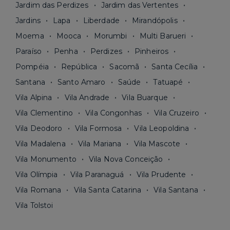
Jardim das Perdizes
Jardim das Vertentes
Jardins
Lapa
Liberdade
Mirandópolis
Moema
Mooca
Morumbi
Multi Barueri
Paraíso
Penha
Perdizes
Pinheiros
Pompéia
República
Sacomã
Santa Cecília
Santana
Santo Amaro
Saúde
Tatuapé
Vila Alpina
Vila Andrade
Vila Buarque
Vila Clementino
Vila Congonhas
Vila Cruzeiro
Vila Deodoro
Vila Formosa
Vila Leopoldina
Vila Madalena
Vila Mariana
Vila Mascote
Vila Monumento
Vila Nova Conceição
Vila Olímpia
Vila Paranaguá
Vila Prudente
Vila Romana
Vila Santa Catarina
Vila Santana
Vila Tolstoi