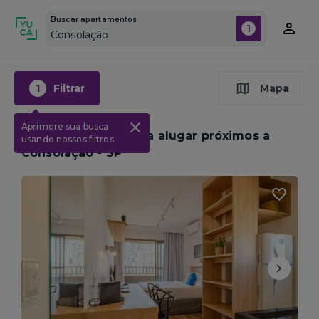
Buscar apartamentos
1
Consolação
1
Filtrar
Mapa
Aprimore sua busca
11
Apartamentos para alugar próximos a
usando nossos filtros
Consolação - SP