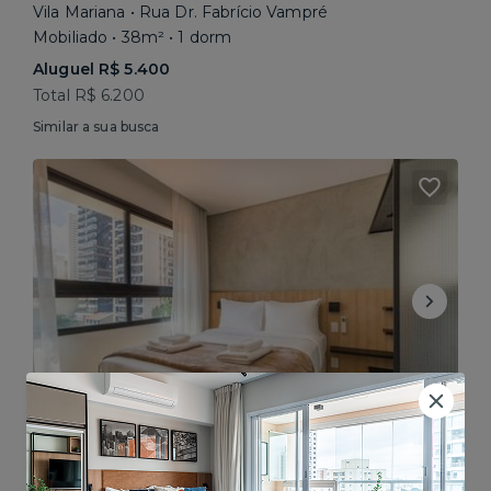
Vila Mariana • Rua Dr. Fabrício Vampré
Mobiliado • 38m² • 1 dorm
Aluguel R$ 5.400
Total R$ 6.200
Similar a sua busca
Pinheiros • Rua Alves Guimarães