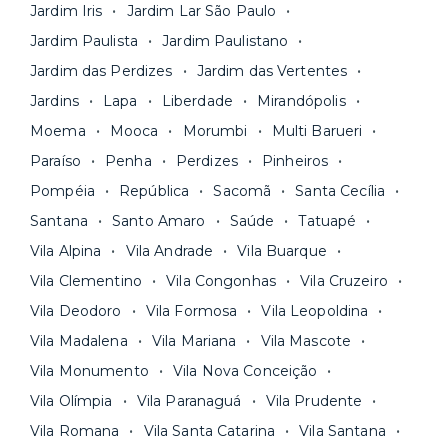
nossa equipe via app.
Jardim Iris
Jardim Lar São Paulo
contrato na tela do seu computador ou celular.
Seja uma mala ou um caminhão de mudança: é
Simples, seguro e sem burocracia!
Jardim Paulista
Jardim Paulistano
só levar as suas coisas e começar a morar.
Jardim das Perdizes
Jardim das Vertentes
Jardins
Lapa
Liberdade
Mirandópolis
Moema
Mooca
Morumbi
Multi Barueri
Paraíso
Penha
Perdizes
Pinheiros
Pompéia
República
Sacomã
Santa Cecília
Santana
Santo Amaro
Saúde
Tatuapé
Vila Alpina
Vila Andrade
Vila Buarque
Vila Clementino
Vila Congonhas
Vila Cruzeiro
Vila Deodoro
Vila Formosa
Vila Leopoldina
Vila Madalena
Vila Mariana
Vila Mascote
Vila Monumento
Vila Nova Conceição
Vila Olímpia
Vila Paranaguá
Vila Prudente
Vila Romana
Vila Santa Catarina
Vila Santana