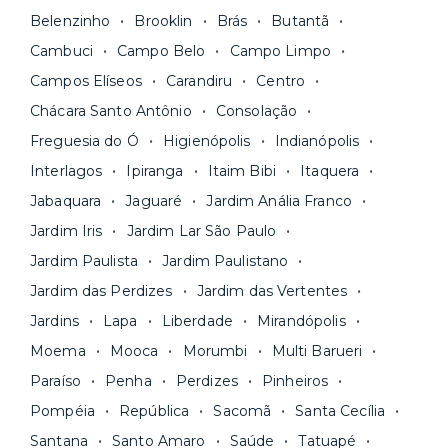
Os moradores ainda contam com a facilidade de
ideal para o seu momento de vida na página das
Belenzinho
Brooklin
Brás
Butantã
pagar todas as contas do mês junto com o
unidades.
Cambuci
Campo Belo
Campo Limpo
aluguel, em um boleto único. Quer ainda mais
A melhor parte é que todo o
processo de
praticidade? Escolha uma unidade com serviços
Campos Elíseos
Carandiru
Centro
locação é 100% digital
: você envia sua
inclusos e solicite suporte e manutenção para a
Chácara Santo Antônio
Consolação
documentação pelo site da Yuca e assina o
nossa equipe via app.
contrato na tela do seu computador ou celular.
Freguesia do Ó
Higienópolis
Indianópolis
Seja uma mala ou um caminhão de mudança: é
Simples, seguro e sem burocracia!
Interlagos
Ipiranga
Itaim Bibi
Itaquera
só levar as suas coisas e começar a morar.
Jabaquara
Jaguaré
Jardim Anália Franco
Jardim Iris
Jardim Lar São Paulo
Jardim Paulista
Jardim Paulistano
Jardim das Perdizes
Jardim das Vertentes
Jardins
Lapa
Liberdade
Mirandópolis
Moema
Mooca
Morumbi
Multi Barueri
Paraíso
Penha
Perdizes
Pinheiros
Pompéia
República
Sacomã
Santa Cecília
Santana
Santo Amaro
Saúde
Tatuapé