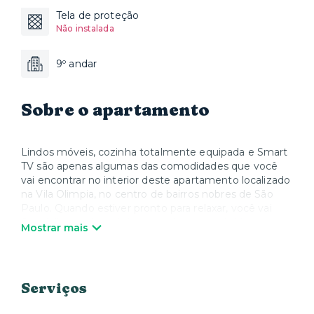
Tela de proteção
Não instalada
9º andar
Sobre o apartamento
Lindos móveis, cozinha totalmente equipada e Smart
TV são apenas algumas das comodidades que você
vai encontrar no interior deste apartamento localizado
na Vila Olimpia, no centro de bairros nobres de São
Paulo. Quando estiver pronto para relaxar, você vai
ficar feliz em descobrir que cada quarto da Yuca vem
Mostrar mais
com colchões de qualidade superior, roupa de cama
de luxo e toalhas confortáveis. Nós cuidamos de tudo
para que você possa simplesmente desfrutar sua
estadia e se sentir em casa.
Serviços