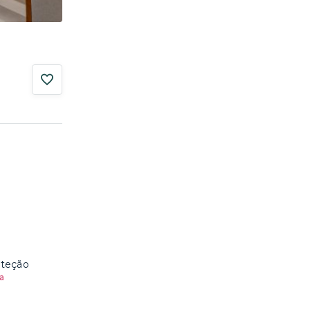
oteção
a