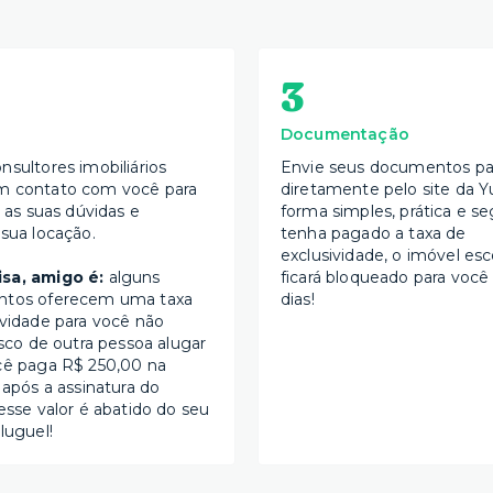
3
Documentação
nsultores imobiliários
Envie seus documentos par
m contato com você para
diretamente pelo site da Y
s as suas dúvidas e
forma simples, prática e se
 sua locação.
tenha pagado a taxa de
exclusividade, o imóvel esc
sa, amigo é:
alguns
ficará bloqueado para você
ntos oferecem uma taxa
dias!
ividade para você não
isco de outra pessoa alugar
cê paga R$ 250,00 na
 após a assinatura do
esse valor é abatido do seu
luguel!