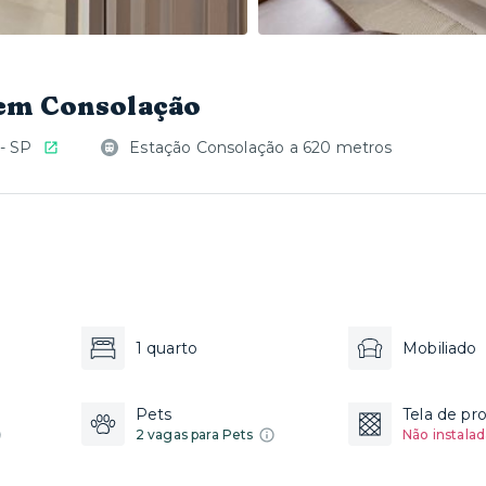
 em Consolação
- SP
Estação Consolação a 620 metros
1 quarto
Mobiliado
Pets
Tela de pr
2 vagas para Pets
Não instalad