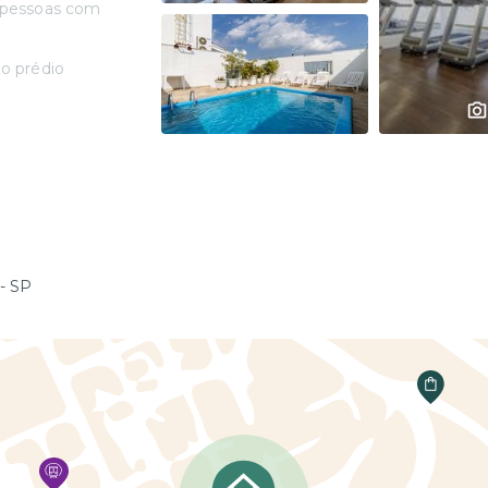
 pessoas com
o prédio
- SP