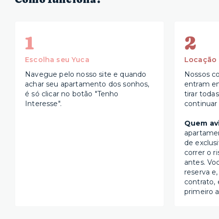
1
2
Escolha seu Yuca
Locação
Navegue pelo nosso site e quando
Nossos co
achar seu apartamento dos sonhos,
entram e
é só clicar no botão "Tenho
tirar toda
Interesse".
continuar
Quem avi
apartame
de exclus
correr o r
antes. Vo
reserva e,
contrato, 
primeiro a