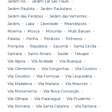
Jardim Iris
Jardim Lar São Paulo
contrato na tela do seu computador ou celular.
Seja uma mala ou um caminhão de mudança: é
Simples, seguro e sem burocracia!
Jardim Paulista
Jardim Paulistano
só levar as suas coisas e começar a morar.
Jardim das Perdizes
Jardim das Vertentes
Jardins
Lapa
Liberdade
Mirandópolis
Moema
Mooca
Morumbi
Multi Barueri
Paraíso
Penha
Perdizes
Pinheiros
Pompéia
República
Sacomã
Santa Cecília
Santana
Santo Amaro
Saúde
Tatuapé
Vila Alpina
Vila Andrade
Vila Buarque
Vila Clementino
Vila Congonhas
Vila Cruzeiro
Vila Deodoro
Vila Formosa
Vila Leopoldina
Vila Madalena
Vila Mariana
Vila Mascote
Vila Monumento
Vila Nova Conceição
Vila Olímpia
Vila Paranaguá
Vila Prudente
Vila Romana
Vila Santa Catarina
Vila Santana