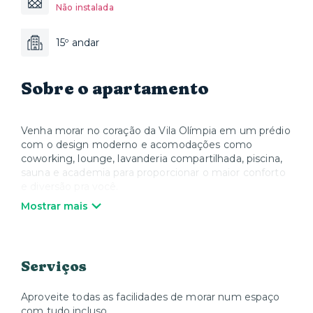
Não instalada
15º andar
Sobre o apartamento
Venha morar no coração da Vila Olímpia em um prédio
com o design moderno e acomodações como
coworking, lounge, lavanderia compartilhada, piscina,
sauna e academia para proporcionar o maior conforto
e diversão pra você.
Mostrar mais
Polo de grandes empresas, a Vila Olímpia oferece
muito em comércio e cultura com o Shopping JK,
Shopping Vila Olímpia e Teatro Santander. Nos apês
Yuca você encontra móveis modernos e sofisticados,
Serviços
cozinha equipada com utensílios, louças, panelas,
talheres e todos os eletrodomésticos, além de Smart
TV e Wi-Fi. Quando quiser relaxar, a Yuca oferece
Aproveite todas as facilidades de morar num espaço
colchões, roupa de cama e toalhas de alta qualidade.
com tudo incluso