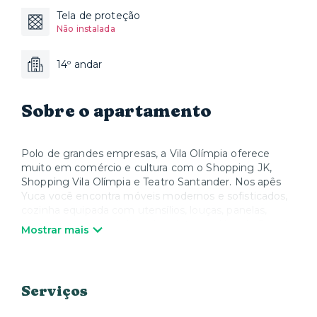
Tela de proteção
Não instalada
14º andar
Sobre o apartamento
Polo de grandes empresas, a Vila Olímpia oferece
muito em comércio e cultura com o Shopping JK,
Shopping Vila Olímpia e Teatro Santander. Nos apês
Yuca você encontra móveis modernos e sofisticados,
cozinha equipada com utensílios, louças, panelas,
talheres e todos os eletrodomésticos, além de Smart
Mostrar mais
TV e Wi-Fi. Quando quiser relaxar, a Yuca oferece
colchões, roupa de cama e toalhas de alta qualidade.
Nós cuidamos de tudo para que você possa desfrutar
sua estadia e se sentir em casa.
Serviços