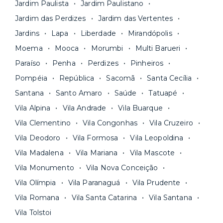
Seja uma mala ou um caminhão de mudança: é
Simples, seguro e sem burocracia!
Jardim Paulista
Jardim Paulistano
só levar as suas coisas e começar a morar.
Jardim das Perdizes
Jardim das Vertentes
Jardins
Lapa
Liberdade
Mirandópolis
Moema
Mooca
Morumbi
Multi Barueri
Paraíso
Penha
Perdizes
Pinheiros
Pompéia
República
Sacomã
Santa Cecília
Santana
Santo Amaro
Saúde
Tatuapé
Vila Alpina
Vila Andrade
Vila Buarque
Vila Clementino
Vila Congonhas
Vila Cruzeiro
Vila Deodoro
Vila Formosa
Vila Leopoldina
Vila Madalena
Vila Mariana
Vila Mascote
Vila Monumento
Vila Nova Conceição
Vila Olímpia
Vila Paranaguá
Vila Prudente
Vila Romana
Vila Santa Catarina
Vila Santana
Vila Tolstoi