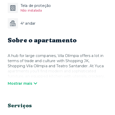
Tela de proteção
Não instalada
4º andar
Sobre o apartamento
A hub for large companies, Vila Olímpia offers a lot in
terms of trade and culture with Shopping JK,
Shopping Vila Olímpia and Teatro Santander. At Yuca
apartments you’ll find modern and sophisticated
furniture, an equipped kitchen with utensils, crockery,
pans, cutlery and all appliances, in addition to Smart TV
Mostrar mais
and Wi-Fi. When you wish to relax, Yuca offers high
quality mattresses, bed linen and towels. We take care
of everything so that you can enjoy your stay and feel
at home.
Serviços