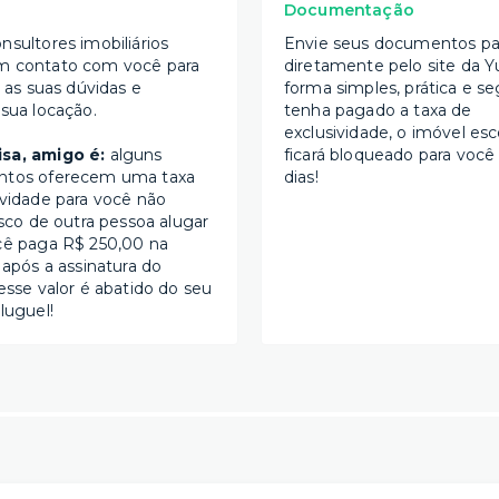
Documentação
nsultores imobiliários
Envie seus documentos par
m contato com você para
diretamente pelo site da Y
s as suas dúvidas e
forma simples, prática e se
 sua locação.
tenha pagado a taxa de
exclusividade, o imóvel esc
sa, amigo é:
alguns
ficará bloqueado para você
ntos oferecem uma taxa
dias!
ividade para você não
isco de outra pessoa alugar
cê paga R$ 250,00 na
 após a assinatura do
esse valor é abatido do seu
luguel!