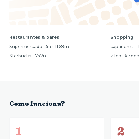
Restaurantes & bares
Shopping
Supermercado Dia • 1168m
capanema •
Starbucks • 742m
Zildo Borgon
Como funciona?
1
2