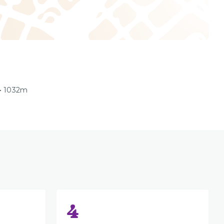
 • 1032m
4