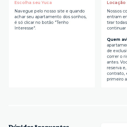
Escolha seu Yuca
Locação
Navegue pelo nosso site e quando
Nossos co
achar seu apartamento dos sonhos,
entram e
é só clicar no botão "Tenho
tirar toda
Interesse".
continuar
Quem avi
apartame
de exclus
correr o r
antes. Vo
reserva e,
contrato, 
primeiro a
Dúvidas frequentes