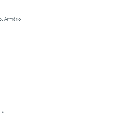
o, Armário
rio