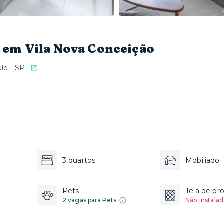
 em Vila Nova Conceição
lo - SP
3 quartos
Mobiliado
Pets
Tela de pr
2 vagas para Pets
Não instalad