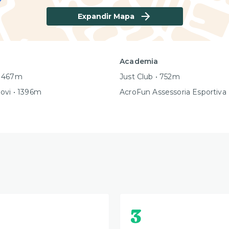
Expandir Mapa
Academia
 1467m
Just Club • 752m
ovi • 1396m
AcroFun Assessoria Esportiva
3