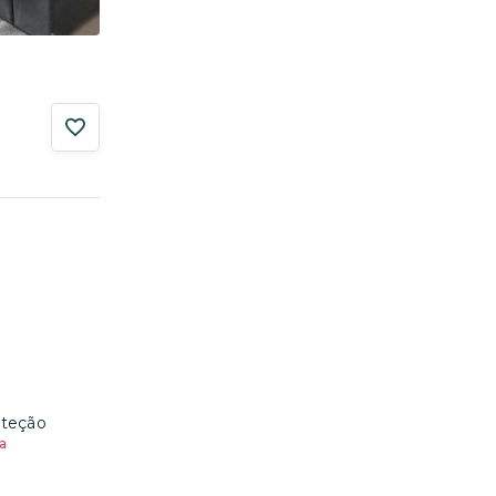
oteção
a