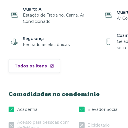
Quarto A
Quar
Estação de Trabalho, Cama, Ar
Ar Co
Condicionado
Cozi
Segurança
Gelad
Fechaduras eletrônicas
seca
Todos os itens
Comodidades no condomínio
Academia
Elevador Social
Acesso para pessoas com
Bicicletário