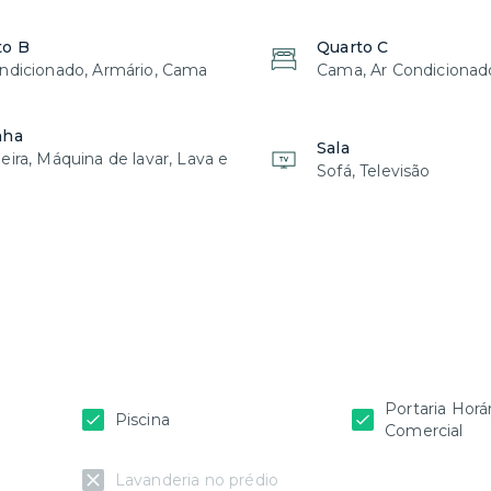
to B
Quarto C
ndicionado, Armário, Cama
Cama, Ar Condicionad
nha
Sala
eira, Máquina de lavar, Lava e
Sofá, Televisão
Portaria Horá
Piscina
Comercial
Lavanderia no prédio