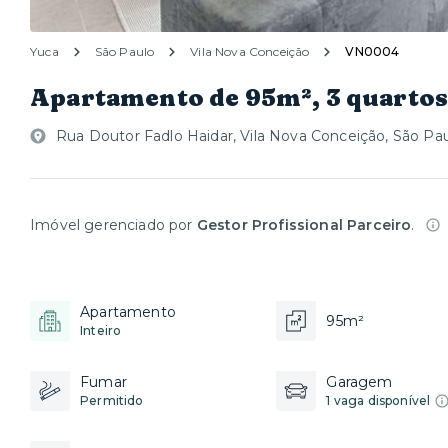
Yuca
São Paulo
Vila Nova Conceição
VN0004
Apartamento de 95m², 3 quartos
Rua Doutor Fadlo Haidar, Vila Nova Conceição, São Pau
Imóvel gerenciado por
Gestor Profissional Parceiro
.
Apartamento
95m²
Inteiro
Fumar
Garagem
Permitido
1 vaga disponível