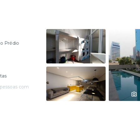
no Prédio
tas
 pessoas com