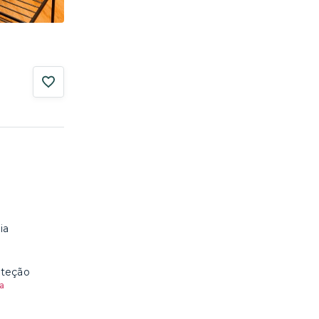
ia
oteção
a