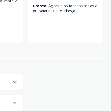
 durante 2
Pronto!
Agora, é só fazer as malas e
preparar a sua mudança.
os
um viver
es da sua