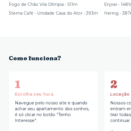
Fogo de Chão Vila Olímpia • 511m
Enjoei • 148
Sterna Café - Unidade Casa do Ator • 393m
Hering • 38
Como funciona?
1
2
Escolha seu Yuca
Locação
Navegue pelo nosso site e quando
Nossos co
achar seu apartamento dos sonhos,
entram e
é só clicar no botão "Tenho
tirar toda
Interesse".
continuar