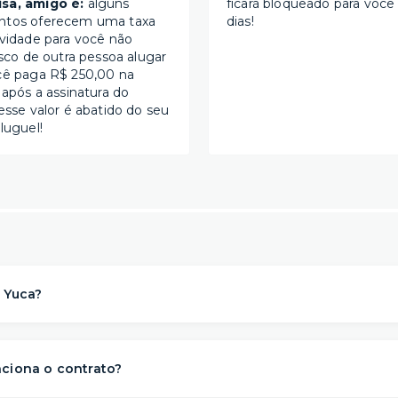
sa, amigo é:
alguns
ficará bloqueado para você
ntos oferecem uma taxa
dias!
ividade para você não
isco de outra pessoa alugar
cê paga R$ 250,00 na
 após a assinatura do
esse valor é abatido do seu
luguel!
 Yuca?
a solução de moradia
referência na locação de apartament
para morar
. Nós descomplicamos o aluguel para proporcionar 
ciona o contrato?
s
conveniência, conforto e flexibilidade
– e isso começa ant