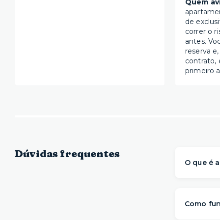
Quem avi
apartame
de exclus
correr o r
antes. Vo
reserva e,
contrato, 
primeiro a
Dúvidas frequentes
O que é a
A Yuca é 
prontos 
Como fun
com mai
mudança.