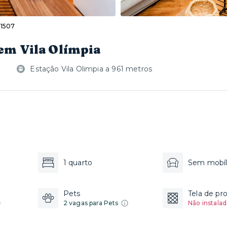
 1507
em Vila Olímpia
Estação Vila Olimpia a 961 metros
1 quarto
Sem mobíl
Pets
Tela de pr
2 vagas para Pets
Não instalad