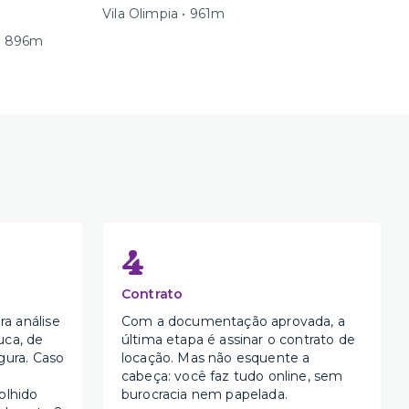
Vila Olimpia • 961m
 • 896m
4
Contrato
a análise
Com a documentação aprovada, a
uca, de
última etapa é assinar o contrato de
gura. Caso
locação. Mas não esquente a
cabeça: você faz tudo online, sem
olhido
burocracia nem papelada.