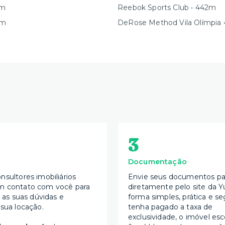
1m
Reebok Sports Club • 442m
7m
DeRose Method Vila Olímpia
3
Documentação
nsultores imobiliários
Envie seus documentos par
m contato com você para
diretamente pelo site da Y
s as suas dúvidas e
forma simples, prática e se
 sua locação.
tenha pagado a taxa de
exclusividade, o imóvel esc