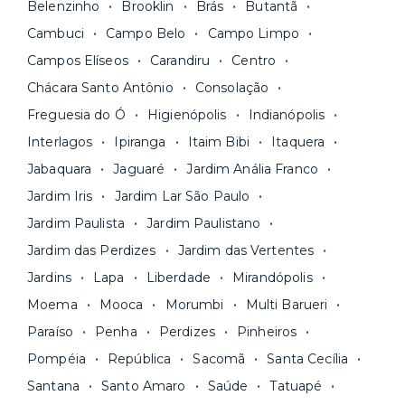
Belenzinho
Brooklin
Brás
Butantã
reformadas
e já vêm com tudo funcionando —
Fique de olho:
os preços costumam ser
água, gás, energia e, em alguns casos, até
Cambuci
Campo Belo
Campo Limpo
menores para períodos mais longos
. Você
internet.
Campos Elíseos
Carandiru
Centro
pode comparar os valores e escolher o prazo
Os moradores ainda contam com a facilidade de
ideal para o seu momento de vida na página das
Chácara Santo Antônio
Consolação
pagar todas as contas do mês junto com o
unidades.
Freguesia do Ó
Higienópolis
Indianópolis
aluguel, em um boleto único. Quer ainda mais
A melhor parte é que todo o
processo de
Interlagos
Ipiranga
Itaim Bibi
Itaquera
praticidade? Escolha uma unidade com serviços
locação é 100% digital
: você envia sua
inclusos e solicite suporte e manutenção para a
Jabaquara
Jaguaré
Jardim Anália Franco
documentação pelo site da Yuca e assina o
nossa equipe via app.
Jardim Iris
Jardim Lar São Paulo
contrato na tela do seu computador ou celular.
Seja uma mala ou um caminhão de mudança: é
Simples, seguro e sem burocracia!
Jardim Paulista
Jardim Paulistano
só levar as suas coisas e começar a morar.
Jardim das Perdizes
Jardim das Vertentes
Jardins
Lapa
Liberdade
Mirandópolis
Moema
Mooca
Morumbi
Multi Barueri
Paraíso
Penha
Perdizes
Pinheiros
Pompéia
República
Sacomã
Santa Cecília
Santana
Santo Amaro
Saúde
Tatuapé