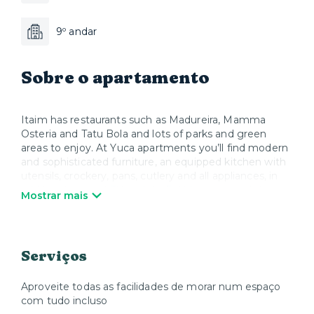
9º andar
Sobre o apartamento
Itaim has restaurants such as Madureira, Mamma
Osteria and Tatu Bola and lots of parks and green
areas to enjoy. At Yuca apartments you’ll find modern
and sophisticated furniture, an equipped kitchen with
utensils, crockery, pans, cutlery and all appliances, in
addition to Smart TV and Wi-Fi. When you wish to
Mostrar mais
relax, Yuca offers high-quality mattresses, bed linen
and towels. We take care of everything so that you
can enjoy your stay and feel at home.
Serviços
Aproveite todas as facilidades de morar num espaço
com tudo incluso