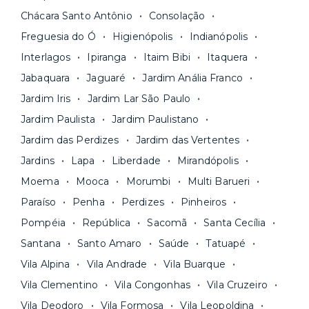
Os moradores ainda contam com a facilidade de
ideal para o seu momento de vida na página das
Chácara Santo Antônio
Consolação
pagar todas as contas do mês junto com o
unidades.
Freguesia do Ó
Higienópolis
Indianópolis
aluguel, em um boleto único. Quer ainda mais
A melhor parte é que todo o
processo de
Interlagos
Ipiranga
Itaim Bibi
Itaquera
praticidade? Escolha uma unidade com serviços
locação é 100% digital
: você envia sua
inclusos e solicite suporte e manutenção para a
Jabaquara
Jaguaré
Jardim Anália Franco
documentação pelo site da Yuca e assina o
nossa equipe via app.
Jardim Iris
Jardim Lar São Paulo
contrato na tela do seu computador ou celular.
Seja uma mala ou um caminhão de mudança: é
Simples, seguro e sem burocracia!
Jardim Paulista
Jardim Paulistano
só levar as suas coisas e começar a morar.
Jardim das Perdizes
Jardim das Vertentes
Jardins
Lapa
Liberdade
Mirandópolis
Moema
Mooca
Morumbi
Multi Barueri
Paraíso
Penha
Perdizes
Pinheiros
Pompéia
República
Sacomã
Santa Cecília
Santana
Santo Amaro
Saúde
Tatuapé
Vila Alpina
Vila Andrade
Vila Buarque
Vila Clementino
Vila Congonhas
Vila Cruzeiro
Vila Deodoro
Vila Formosa
Vila Leopoldina