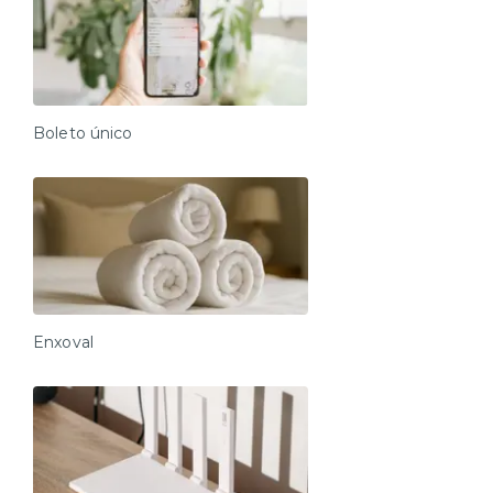
Boleto único
Enxoval