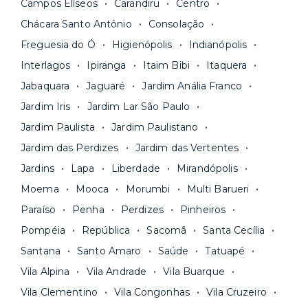
Campos Elíseos
Carandiru
Centro
pode comparar os valores e escolher o prazo
Os moradores ainda contam com a facilidade de
ideal para o seu momento de vida na página das
Chácara Santo Antônio
Consolação
pagar todas as contas do mês junto com o
unidades.
Freguesia do Ó
Higienópolis
Indianópolis
aluguel, em um boleto único. Quer ainda mais
A melhor parte é que todo o
processo de
Interlagos
Ipiranga
Itaim Bibi
Itaquera
praticidade? Escolha uma unidade com serviços
locação é 100% digital
: você envia sua
inclusos e solicite suporte e manutenção para a
Jabaquara
Jaguaré
Jardim Anália Franco
documentação pelo site da Yuca e assina o
nossa equipe via app.
Jardim Iris
Jardim Lar São Paulo
contrato na tela do seu computador ou celular.
Seja uma mala ou um caminhão de mudança: é
Simples, seguro e sem burocracia!
Jardim Paulista
Jardim Paulistano
só levar as suas coisas e começar a morar.
Jardim das Perdizes
Jardim das Vertentes
Jardins
Lapa
Liberdade
Mirandópolis
Moema
Mooca
Morumbi
Multi Barueri
Paraíso
Penha
Perdizes
Pinheiros
Pompéia
República
Sacomã
Santa Cecília
Santana
Santo Amaro
Saúde
Tatuapé
Vila Alpina
Vila Andrade
Vila Buarque
Vila Clementino
Vila Congonhas
Vila Cruzeiro