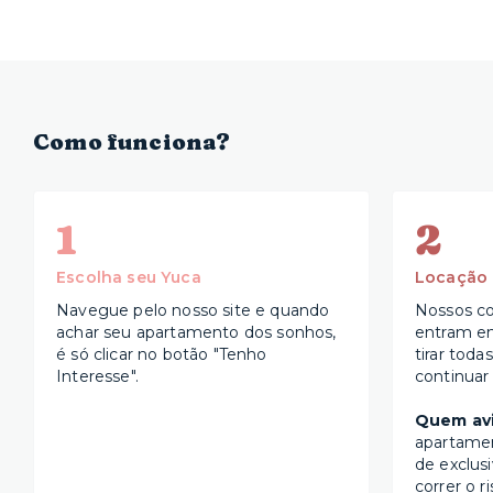
Como funciona?
1
2
Escolha seu Yuca
Locação
Navegue pelo nosso site e quando
Nossos co
achar seu apartamento dos sonhos,
entram e
é só clicar no botão "Tenho
tirar toda
Interesse".
continuar
Quem avi
apartame
de exclus
correr o r