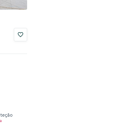
oteção
a