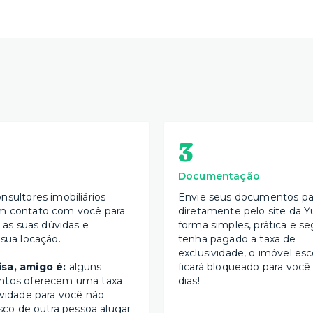
3
Documentação
nsultores imobiliários
Envie seus documentos par
m contato com você para
diretamente pelo site da Y
s as suas dúvidas e
forma simples, prática e se
 sua locação.
tenha pagado a taxa de
exclusividade, o imóvel esc
sa, amigo é:
alguns
ficará bloqueado para você
ntos oferecem uma taxa
dias!
ividade para você não
isco de outra pessoa alugar