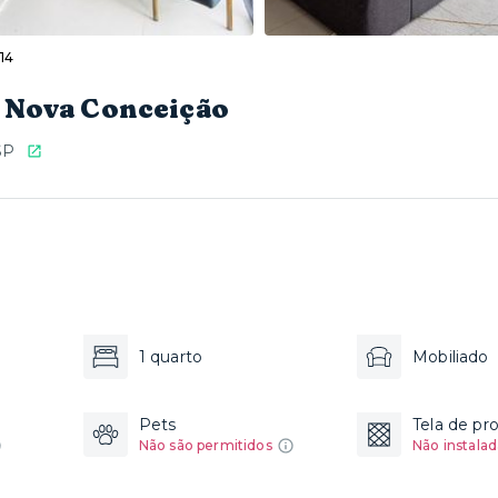
14
a Nova Conceição
SP
1 quarto
Mobiliado
Pets
Tela de pr
Não são permitidos
Não instalad