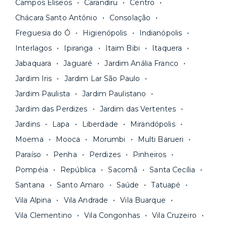
Campos Elíseos
Carandiru
Centro
pode comparar os valores e escolher o prazo
Os moradores ainda contam com a facilidade de
ideal para o seu momento de vida na página das
Chácara Santo Antônio
Consolação
pagar todas as contas do mês junto com o
unidades.
Freguesia do Ó
Higienópolis
Indianópolis
aluguel, em um boleto único. Quer ainda mais
A melhor parte é que todo o
processo de
Interlagos
Ipiranga
Itaim Bibi
Itaquera
praticidade? Escolha uma unidade com serviços
locação é 100% digital
: você envia sua
inclusos e solicite suporte e manutenção para a
Jabaquara
Jaguaré
Jardim Anália Franco
documentação pelo site da Yuca e assina o
nossa equipe via app.
Jardim Iris
Jardim Lar São Paulo
contrato na tela do seu computador ou celular.
Seja uma mala ou um caminhão de mudança: é
Simples, seguro e sem burocracia!
Jardim Paulista
Jardim Paulistano
só levar as suas coisas e começar a morar.
Jardim das Perdizes
Jardim das Vertentes
Jardins
Lapa
Liberdade
Mirandópolis
Moema
Mooca
Morumbi
Multi Barueri
Paraíso
Penha
Perdizes
Pinheiros
Pompéia
República
Sacomã
Santa Cecília
Santana
Santo Amaro
Saúde
Tatuapé
Vila Alpina
Vila Andrade
Vila Buarque
Vila Clementino
Vila Congonhas
Vila Cruzeiro