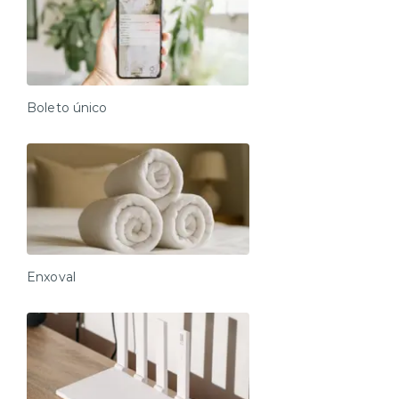
Boleto único
Enxoval