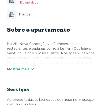
Não instalada
1º andar
Sobre o apartamento
Na Vila Nova Conceição você encontra bares,
restaurantes e padarias como a Le Pain Quotidien,
Saint Vin Saint e o Ruella Bistrô. Nos apês Yuca você
encontra móveis modernos e sofisticados, cozinha
equipada com utensílios, louças, panelas, talheres e
todos os eletrodomésticos, além de Smart TV e Wi-Fi.
Mostrar mais
Quando quiser relaxar, a Yuca oferece colchões, roupa
de cama e toalhas de alta qualidade. Nós cuidamos de
tudo para que você possa desfrutar sua estadia e se
sentir em casa.
Serviços
Aproveite todas as facilidades de morar num espaço
com tudo incluso