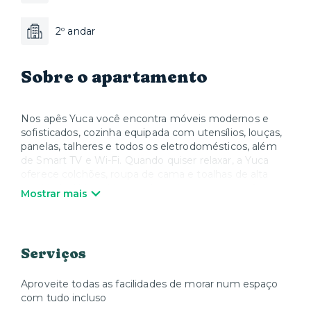
2º andar
Sobre o apartamento
Nos apês Yuca você encontra móveis modernos e
sofisticados, cozinha equipada com utensílios, louças,
panelas, talheres e todos os eletrodomésticos, além
de Smart TV e Wi-Fi. Quando quiser relaxar, a Yuca
oferece colchões, roupa de cama e toalhas de alta
qualidade. Nós cuidamos de tudo para que você possa
Mostrar mais
desfrutar sua estadia e se sentir em casa.
*Estacionamento disponível mediante a contratação
realizada no próprio edifício.
Serviços
Aproveite todas as facilidades de morar num espaço
com tudo incluso