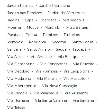
Seja uma mala ou um caminhão de mudança: é
Simples, seguro e sem burocracia!
Jardim Paulista
Jardim Paulistano
só levar as suas coisas e começar a morar.
Jardim das Perdizes
Jardim das Vertentes
Jardins
Lapa
Liberdade
Mirandópolis
Moema
Mooca
Morumbi
Multi Barueri
Paraíso
Penha
Perdizes
Pinheiros
Pompéia
República
Sacomã
Santa Cecília
Santana
Santo Amaro
Saúde
Tatuapé
Vila Alpina
Vila Andrade
Vila Buarque
Vila Clementino
Vila Congonhas
Vila Cruzeiro
Vila Deodoro
Vila Formosa
Vila Leopoldina
Vila Madalena
Vila Mariana
Vila Mascote
Vila Monumento
Vila Nova Conceição
Vila Olímpia
Vila Paranaguá
Vila Prudente
Vila Romana
Vila Santa Catarina
Vila Santana
Vila Tolstoi