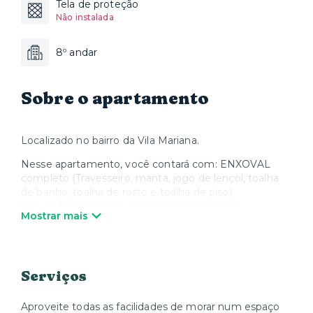
Tela de proteção
Não instalada
8º andar
Sobre o apartamento
Localizado no bairro da Vila Mariana.
Nesse apartamento, você contará com: ENXOVAL
completo (Travesseiro, manta, jogo de lençol, toalha
de banho, toalha de rosto e toalha de piso)
Obs.: NÃO INCLUSO A TROCA DE ENXOVAL,
Mostrar mais
podendo ser SOLICITADA mediante um CUSTO
ADICIONAL;
O condomínio conta com:
- Academia (Horário de funcionamento: das 07 às 22h);
Serviços
- Solarium (Horário de funcionamento: das 07 às 22h);
- Bicicletário (Permitido duas bicicletas por unidade);
Aproveite todas as facilidades de morar num espaço