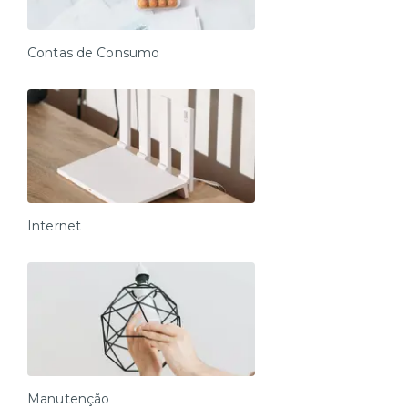
apartamento, senha da porta, entre outros).
- Visitas são permitidas mediante envio prévio das
informações ao time de atendimento.
Contas de Consumo
Durante a estadia:
Atendimento disponível de segunda à sábado das 07
às 23h e aos domingos e feriados das 10h às 22h.
OBS: Contamos com atendimento 24h em casos
emergenciais.
Pensado em cada detalhe para proporcionar conforto
máximo aos nossos moradores. Se sinta em casa!
Internet
Manutenção