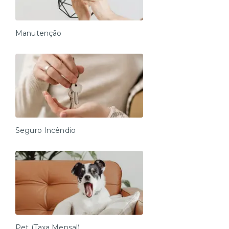
O check-in é 100% autônomo e obrigatório para liberar
o acesso à unidade e deve ser feito pelo nosso
aplicativo (Android e iOS) ou via web check-in. O link
Manutenção
será enviado assim que a reserva for confirmada.
Horários:
Check-in: a partir das 15h
Check-out: até às 11h (sem exceções)
Entrada antecipada / saída estendida:
Disponível somente mediante contratação e
Seguro Incêndio
confirmação prévia com nossa equipe.
Serviços
Imóvel residencial: não inclui café da manhã, limpeza
ou arrumação diária.
Serviços extras podem ser contratados à parte.
Outras informações
Pet (Taxa Mensal)