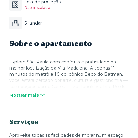
Tela de proteção
Não instalada
5º andar
Sobre o apartamento
Explore São Paulo com conforto e praticidade na
melhor localização da Vila Madalena! A apenas 11
minutos do metrô e 10 do icônico Beco do Batman,
você estará cercado por arte, cultura e gastronomia —
com opções como Carlos Pizza, Tanuki Sushi e Pé de
Manga. Em poucos minutos de carro, visite o Museu
Mostrar mais
do Futebol ou o Shopping Eldorado. No condomínio,
aproveite piscina, academia, coworking, lavanderia e
mercadinho. Perfeito para relaxar ou trabalhar com
estilo.
Serviços
O acesso ao espaço acontece por reconhecimento
facial. A senha da unidade será enviada após o seu
Aproveite todas as facilidades de morar num espaço