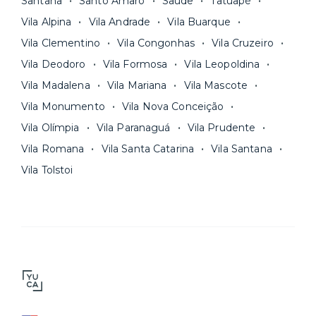
Santana
Santo Amaro
Saúde
Tatuapé
Vila Alpina
Vila Andrade
Vila Buarque
Vila Clementino
Vila Congonhas
Vila Cruzeiro
Vila Deodoro
Vila Formosa
Vila Leopoldina
Vila Madalena
Vila Mariana
Vila Mascote
Vila Monumento
Vila Nova Conceição
Vila Olímpia
Vila Paranaguá
Vila Prudente
Vila Romana
Vila Santa Catarina
Vila Santana
Vila Tolstoi