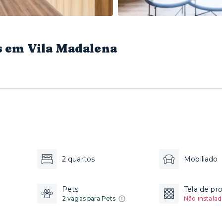
 em Vila Madalena
2 quartos
Mobiliado
Pets
Tela de pr
2 vagas para Pets
Não instalad