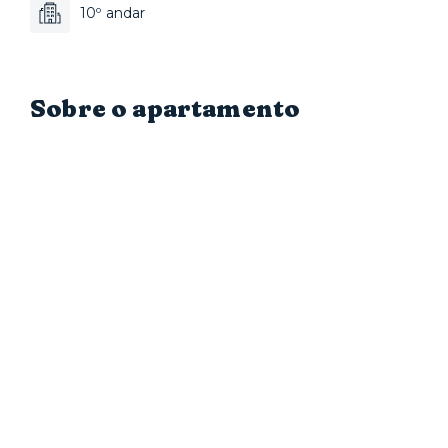
10º andar
Sobre o apartamento
A Vila Madalena é um bairro bastante badalado e conhecid
com o famoso "beco do batman". Nos apês Yuca você enco
equipada com utensílios, louças, panelas, talheres e todos
Quando quiser relaxar, a Yuca oferece colchões, roupa de 
tudo para que você possa desfrutar sua estadia e se sentir
Serviços
Aproveite todas as facilidades de morar num espaço com 