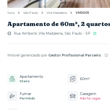
Yuca
São Paulo
Vila Madalena
VM0005
Apartamento de 60m², 2 quartos
Rua Aimberê, Vila Madalena, São Paulo - SP
Imóvel gerenciado por
Gestor Profissional Parceiro
.
Apartamento
60m²
Inteiro
Fumar
Garagem
Permitido
Não há vagas