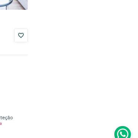
oteção
a