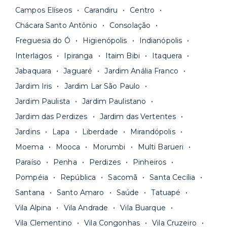
menores para períodos mais longos
. Você
internet.
Campos Elíseos
Carandiru
Centro
pode comparar os valores e escolher o prazo
Os moradores ainda contam com a facilidade de
ideal para o seu momento de vida na página das
Chácara Santo Antônio
Consolação
pagar todas as contas do mês junto com o
unidades.
Freguesia do Ó
Higienópolis
Indianópolis
aluguel, em um boleto único. Quer ainda mais
A melhor parte é que todo o
processo de
Interlagos
Ipiranga
Itaim Bibi
Itaquera
praticidade? Escolha uma unidade com serviços
locação é 100% digital
: você envia sua
inclusos e solicite suporte e manutenção para a
Jabaquara
Jaguaré
Jardim Anália Franco
documentação pelo site da Yuca e assina o
nossa equipe via app.
Jardim Iris
Jardim Lar São Paulo
contrato na tela do seu computador ou celular.
Seja uma mala ou um caminhão de mudança: é
Simples, seguro e sem burocracia!
Jardim Paulista
Jardim Paulistano
só levar as suas coisas e começar a morar.
Jardim das Perdizes
Jardim das Vertentes
Jardins
Lapa
Liberdade
Mirandópolis
Moema
Mooca
Morumbi
Multi Barueri
Paraíso
Penha
Perdizes
Pinheiros
Pompéia
República
Sacomã
Santa Cecília
Santana
Santo Amaro
Saúde
Tatuapé
Vila Alpina
Vila Andrade
Vila Buarque
Vila Clementino
Vila Congonhas
Vila Cruzeiro