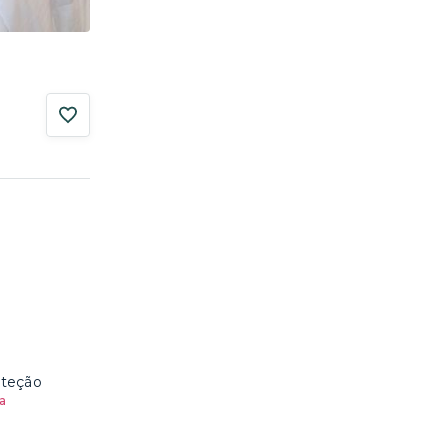
oteção
a