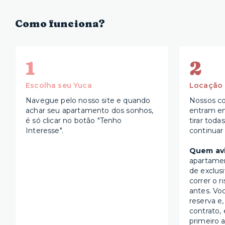
Como funciona?
1
2
Escolha seu Yuca
Locação
Navegue pelo nosso site e quando
Nossos co
achar seu apartamento dos sonhos,
entram e
é só clicar no botão "Tenho
tirar toda
Interesse".
continuar
Quem avi
apartame
de exclus
correr o r
antes. Vo
reserva e,
contrato, 
primeiro a