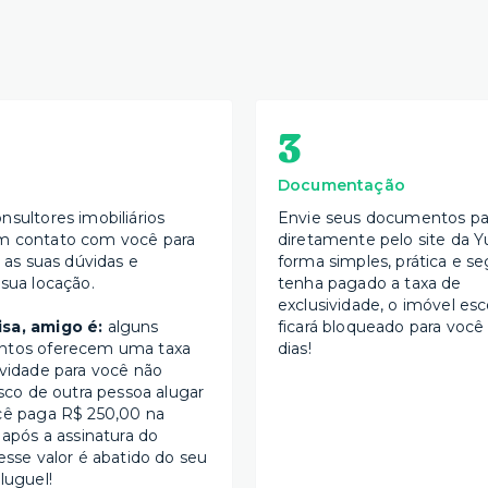
3
Documentação
nsultores imobiliários
Envie seus documentos par
m contato com você para
diretamente pelo site da Y
s as suas dúvidas e
forma simples, prática e se
 sua locação.
tenha pagado a taxa de
exclusividade, o imóvel esc
sa, amigo é:
alguns
ficará bloqueado para você
ntos oferecem uma taxa
dias!
ividade para você não
isco de outra pessoa alugar
cê paga R$ 250,00 na
 após a assinatura do
esse valor é abatido do seu
luguel!