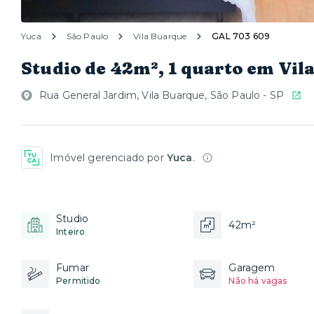
Yuca
São Paulo
Vila Buarque
GAL 703 609
Studio de 42m², 1 quarto em Vil
Rua General Jardim, Vila Buarque, São Paulo - SP
Imóvel gerenciado por
Yuca
.
Studio
42m²
Inteiro
Fumar
Garagem
Permitido
Não há vagas