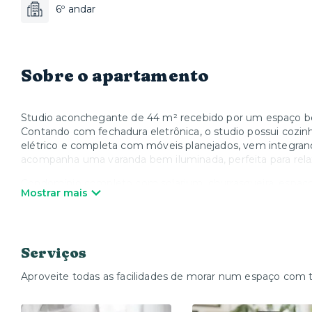
6º andar
Sobre o apartamento
Studio aconchegante de 44 m² recebido por um espaço b
Contando com fechadura eletrônica, o studio possui cozi
elétrico e completa com móveis planejados, vem integra
acompanha uma varanda bem iluminada, perfeita para rela
Condomínio completo com solarium, churrasqueira, espaço pe
Mostrar mais
não necessitando descer para receber, além de portaria dig
deficiência ou alguma dificuldade de mobilidade.
Localizada no coração da cidade, o GAL fica em Higienópo
cafés, restaurantes e boutiques, além de estar perto de pa
Serviços
minutos do metrô Mackenzie. Perfeito para quem busca u
Aproveite todas as facilidades de morar num espaço com 