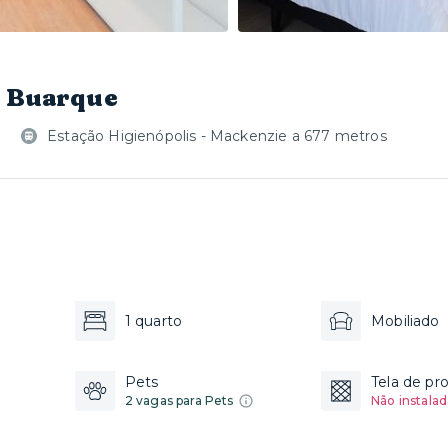
a Buarque
Estação Higienópolis - Mackenzie a 677 metros
1 quarto
Mobiliado
Pets
Tela de pr
2 vagas para Pets
Não instalad