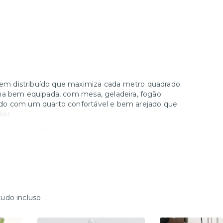
em distribuído que maximiza cada metro quadrado.
nha bem equipada, com mesa, geladeira, fogão
ndo com um quarto confortável e bem arejado que
xar.
t, lavanderia, bicicletário e elevador de delivery,
ital, locker e acessibilidade para pessoas com
lis onde você terá à disposição uma variedade de
rques e transporte público na porta, estando a 6
ma vida urbana cheia de conveniências e charme.
tudo incluso