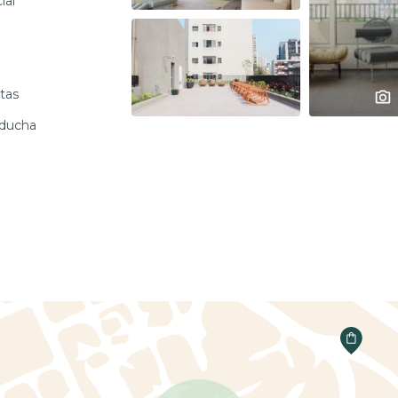
ial
tas
 ducha