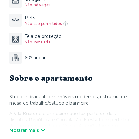
Não há vagas
Pets
Não são permitidos
Tela de proteção
Não instalada
60º andar
Sobre o apartamento
Studio individual com móveis modernos, estrutura de
mesa de trabalho/estudo e banheiro.
A Vila Buarque é um bairro que faz parte de dois
distritos, República e Consolação. E está bem pertinho
de Higienópolis e Santa Cecília. A região também
Mostrar mais
abriga diversos ícones da arquitetura paulistana. Não à
toa, a sede de São Paulo do Instituto de Arquitetos do