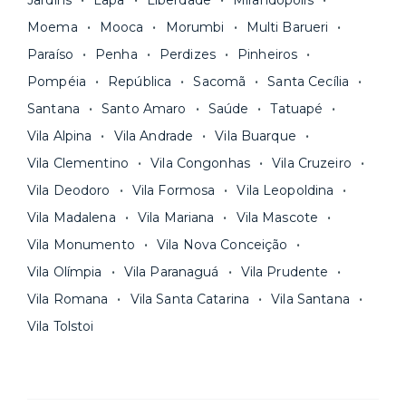
Jardins
Lapa
Liberdade
Mirandópolis
Moema
Mooca
Morumbi
Multi Barueri
Paraíso
Penha
Perdizes
Pinheiros
Pompéia
República
Sacomã
Santa Cecília
Santana
Santo Amaro
Saúde
Tatuapé
Vila Alpina
Vila Andrade
Vila Buarque
Vila Clementino
Vila Congonhas
Vila Cruzeiro
Vila Deodoro
Vila Formosa
Vila Leopoldina
Vila Madalena
Vila Mariana
Vila Mascote
Vila Monumento
Vila Nova Conceição
Vila Olímpia
Vila Paranaguá
Vila Prudente
Vila Romana
Vila Santa Catarina
Vila Santana
Vila Tolstoi