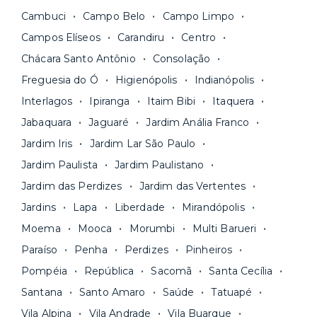
Fique de olho:
os preços costumam ser
água, gás, energia e, em alguns casos, até
Cambuci
Campo Belo
Campo Limpo
menores para períodos mais longos
. Você
internet.
Campos Elíseos
Carandiru
Centro
pode comparar os valores e escolher o prazo
Os moradores ainda contam com a facilidade de
ideal para o seu momento de vida na página das
Chácara Santo Antônio
Consolação
pagar todas as contas do mês junto com o
unidades.
Freguesia do Ó
Higienópolis
Indianópolis
aluguel, em um boleto único. Quer ainda mais
A melhor parte é que todo o
processo de
Interlagos
Ipiranga
Itaim Bibi
Itaquera
praticidade? Escolha uma unidade com serviços
locação é 100% digital
: você envia sua
inclusos e solicite suporte e manutenção para a
Jabaquara
Jaguaré
Jardim Anália Franco
documentação pelo site da Yuca e assina o
nossa equipe via app.
Jardim Iris
Jardim Lar São Paulo
contrato na tela do seu computador ou celular.
Seja uma mala ou um caminhão de mudança: é
Simples, seguro e sem burocracia!
Jardim Paulista
Jardim Paulistano
só levar as suas coisas e começar a morar.
Jardim das Perdizes
Jardim das Vertentes
Jardins
Lapa
Liberdade
Mirandópolis
Moema
Mooca
Morumbi
Multi Barueri
Paraíso
Penha
Perdizes
Pinheiros
Pompéia
República
Sacomã
Santa Cecília
Santana
Santo Amaro
Saúde
Tatuapé
Vila Alpina
Vila Andrade
Vila Buarque