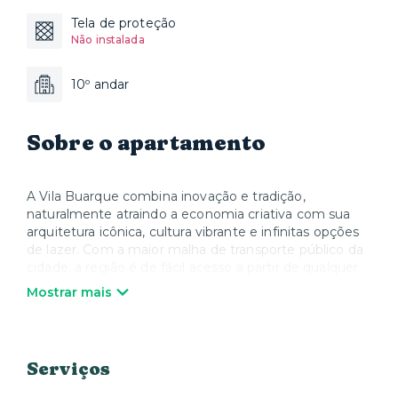
Tela de proteção
Não instalada
10º andar
Sobre o apartamento
A Vila Buarque combina inovação e tradição,
naturalmente atraindo a economia criativa com sua
arquitetura icônica, cultura vibrante e infinitas opções
de lazer. Com a maior malha de transporte público da
cidade, a região é de fácil acesso a partir de qualquer
ponto, especialmente do CasaTB Ipiranga, a apenas
Mostrar mais
150m da estação! Com a CasaTB você encontra
imóveis mobiliados com eletrodomésticos, e muitas
comodidades no seu condomínio. Nós cuidamos de
tudo para que você possa se sentir em casa, morando
Serviços
com praticidade e conforto.