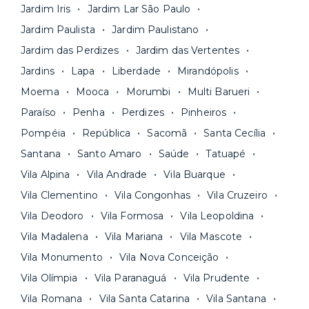
nossa equipe via app.
Jardim Iris
Jardim Lar São Paulo
contrato na tela do seu computador ou celular.
Seja uma mala ou um caminhão de mudança: é
Simples, seguro e sem burocracia!
Jardim Paulista
Jardim Paulistano
só levar as suas coisas e começar a morar.
Jardim das Perdizes
Jardim das Vertentes
Jardins
Lapa
Liberdade
Mirandópolis
Moema
Mooca
Morumbi
Multi Barueri
Paraíso
Penha
Perdizes
Pinheiros
Pompéia
República
Sacomã
Santa Cecília
Santana
Santo Amaro
Saúde
Tatuapé
Vila Alpina
Vila Andrade
Vila Buarque
Vila Clementino
Vila Congonhas
Vila Cruzeiro
Vila Deodoro
Vila Formosa
Vila Leopoldina
Vila Madalena
Vila Mariana
Vila Mascote
Vila Monumento
Vila Nova Conceição
Vila Olímpia
Vila Paranaguá
Vila Prudente
Vila Romana
Vila Santa Catarina
Vila Santana