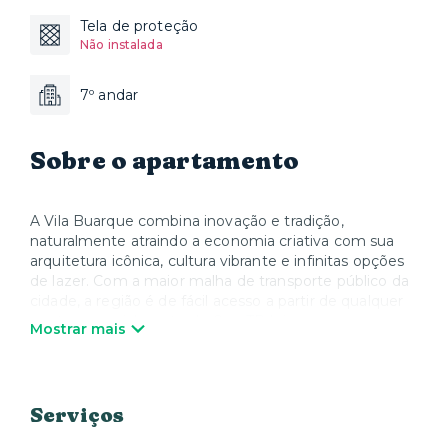
Tela de proteção
Não instalada
7º andar
Sobre o apartamento
A Vila Buarque combina inovação e tradição,
naturalmente atraindo a economia criativa com sua
arquitetura icônica, cultura vibrante e infinitas opções
de lazer. Com a maior malha de transporte público da
cidade, a região é de fácil acesso a partir de qualquer
ponto, especialmente do CasaTB Ipiranga, a apenas
Mostrar mais
150m da estação! Com a CasaTB você encontra
imóveis mobiliados com eletrodomésticos, e muitas
comodidades no seu condomínio. Nós cuidamos de
tudo para que você possa se sentir em casa, morando
Serviços
com praticidade e conforto.