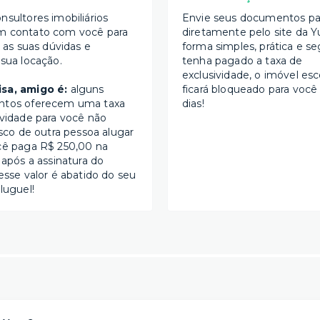
nsultores imobiliários
Envie seus documentos par
m contato com você para
diretamente pelo site da Y
s as suas dúvidas e
forma simples, prática e se
 sua locação.
tenha pagado a taxa de
exclusividade, o imóvel esc
sa, amigo é:
alguns
ficará bloqueado para você
ntos oferecem uma taxa
dias!
ividade para você não
isco de outra pessoa alugar
cê paga R$ 250,00 na
 após a assinatura do
esse valor é abatido do seu
luguel!