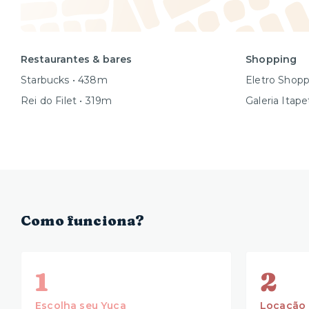
Restaurantes & bares
Shopping
Starbucks • 438m
Eletro Shop
Rei do Filet • 319m
Galeria Itap
Como funciona?
1
2
Escolha seu Yuca
Locação