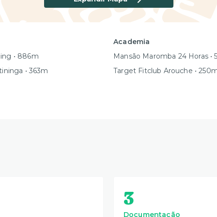
Academia
ping • 886m
Mansão Maromba 24 Horas •
etininga • 363m
Target Fitclub Arouche • 250
3
Documentação