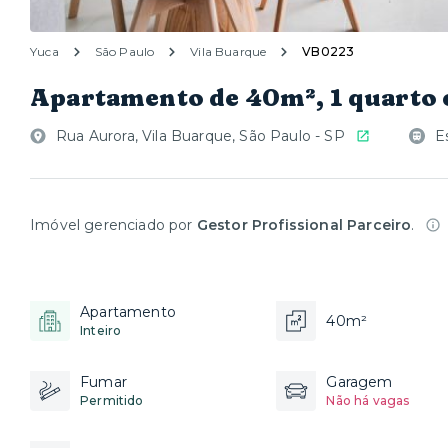
Yuca
São Paulo
Vila Buarque
VB0223
Apartamento de 40m², 1 quarto 
Rua Aurora, Vila Buarque, São Paulo - SP
E
Imóvel gerenciado por
Gestor Profissional Parceiro
.
Apartamento
40m²
Inteiro
Fumar
Garagem
Permitido
Não há vagas