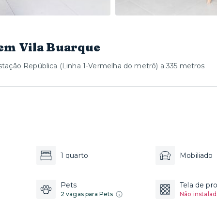
em Vila Buarque
stação República (Linha 1-Vermelha do metrô) a 335 metros
1 quarto
Mobiliado
Pets
Tela de pr
2 vagas para Pets
Não instalad