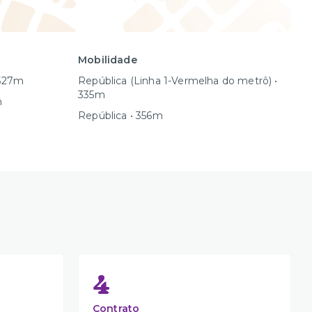
Mobilidade
 527m
República (Linha 1-Vermelha do metrô) •
335m
m
República • 356m
4
Contrato