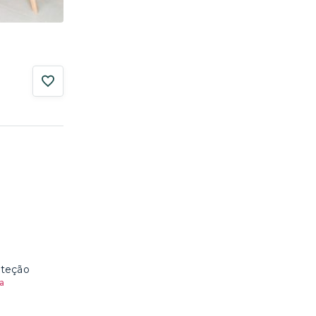
oteção
a