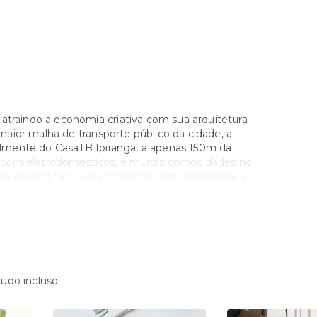
atraindo a economia criativa com sua arquitetura
a maior malha de transporte público da cidade, a
cialmente do CasaTB Ipiranga, a apenas 150m da
 com eletrodomésticos, e muitas comodidades no
a se sentir em casa, morando com praticidade e
tudo incluso