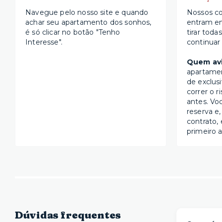
Navegue pelo nosso site e quando
Nossos co
achar seu apartamento dos sonhos,
entram e
é só clicar no botão "Tenho
tirar toda
Interesse".
continuar
Quem avi
apartame
de exclus
correr o r
antes. Vo
reserva e,
contrato, 
primeiro a
Dúvidas frequentes