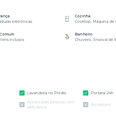
rança
Cozinha
duras eletrônicas
Cooktop, Máquina de 
 Comum
Banheiro
tens inclusos
Chuveiro, Enxoval de
Lavanderia no Prédio
Portaria 24h
Acesso para pessoas com
Bicicletário
deficiência