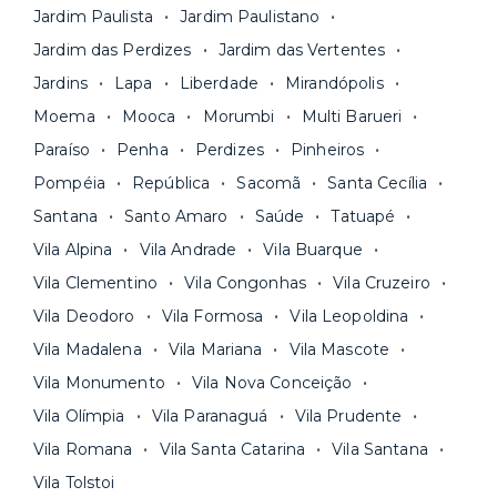
Seja uma mala ou um caminhão de mudança: é
Simples, seguro e sem burocracia!
Jardim Paulista
Jardim Paulistano
só levar as suas coisas e começar a morar.
Jardim das Perdizes
Jardim das Vertentes
Jardins
Lapa
Liberdade
Mirandópolis
Moema
Mooca
Morumbi
Multi Barueri
Paraíso
Penha
Perdizes
Pinheiros
Pompéia
República
Sacomã
Santa Cecília
Santana
Santo Amaro
Saúde
Tatuapé
Vila Alpina
Vila Andrade
Vila Buarque
Vila Clementino
Vila Congonhas
Vila Cruzeiro
Vila Deodoro
Vila Formosa
Vila Leopoldina
Vila Madalena
Vila Mariana
Vila Mascote
Vila Monumento
Vila Nova Conceição
Vila Olímpia
Vila Paranaguá
Vila Prudente
Vila Romana
Vila Santa Catarina
Vila Santana
Vila Tolstoi