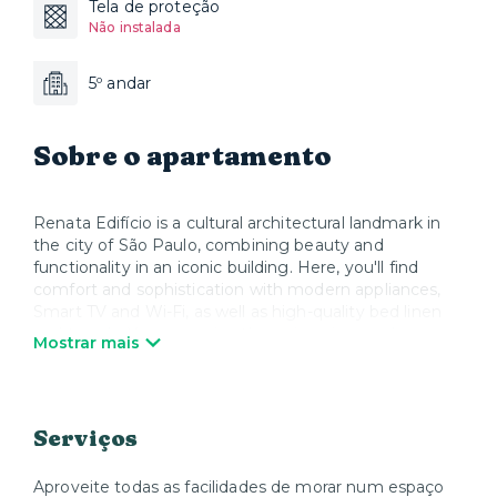
Tela de proteção
Não instalada
5º andar
Sobre o apartamento
Renata Edifício is a cultural architectural landmark in
the city of São Paulo, combining beauty and
functionality in an iconic building. Here, you'll find
comfort and sophistication with modern appliances,
Smart TV and Wi-Fi, as well as high-quality bed linen
and towels. You can enjoy the swimming pool,
Mostrar mais
sunbathe and start your day with a delicious breakfast
from the Parador Restaurant. We take care of
everything so you can enjoy your stay and feel at
home.
Serviços
*Specific rates for events and content creation. Please
contact us for more information.
Aproveite todas as facilidades de morar num espaço