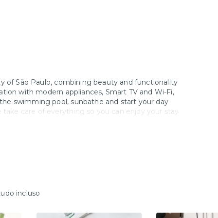
city of São Paulo, combining beauty and functionality
tication with modern appliances, Smart TV and Wi-Fi,
y the swimming pool, sunbathe and start your day
 take care of everything so you can enjoy your stay
tact us for more information.
tudo incluso