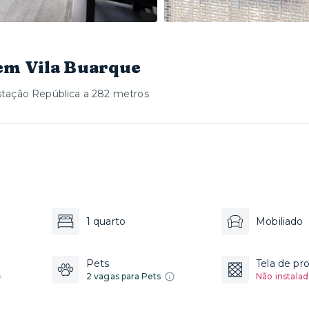
em Vila Buarque
stação República a 282 metros
1 quarto
Mobiliado
Pets
Tela de pr
2 vagas para Pets
Não instalad