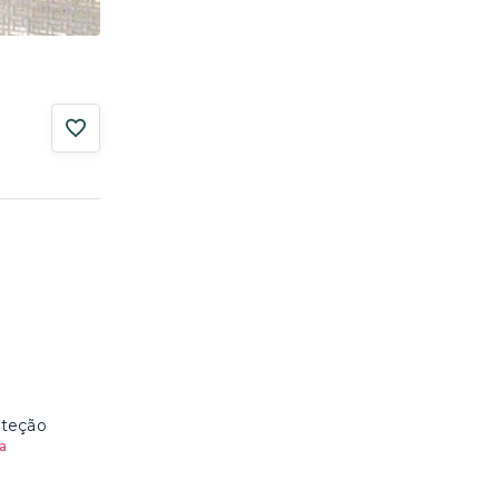
oteção
a