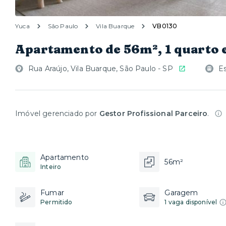
Yuca
São Paulo
Vila Buarque
VB0130
Apartamento de 56m², 1 quarto 
Rua Araújo, Vila Buarque, São Paulo - SP
E
Imóvel gerenciado por
Gestor Profissional Parceiro
.
Apartamento
56m²
Inteiro
Fumar
Garagem
Permitido
1 vaga disponível