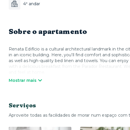
4º andar
Sobre o apartamento
Renata Edifício is a cultural architectural landmark in the 
in an iconic building. Here, you'll find comfort and sophis
as well as high-quality bed linen and towels. You can enjo
with a delicious breakfast from the Parador Restaurant. We
and feel at home.
Mostrar mais
*Specific rates for events and content creation. Please con
Serviços
Aproveite todas as facilidades de morar num espaço com 