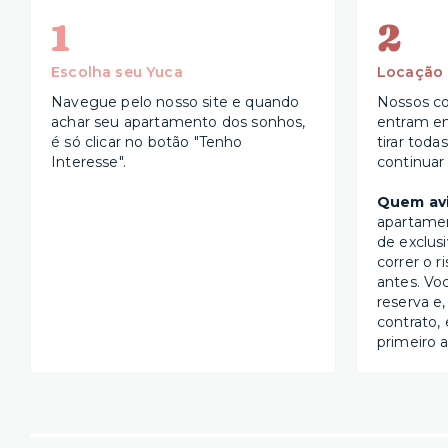
1
2
Escolha seu Yuca
Locação
Navegue pelo nosso site e quando
Nossos co
achar seu apartamento dos sonhos,
entram e
é só clicar no botão "Tenho
tirar toda
Interesse".
continuar
Quem avi
apartame
de exclus
correr o r
antes. Vo
reserva e,
contrato, 
primeiro a