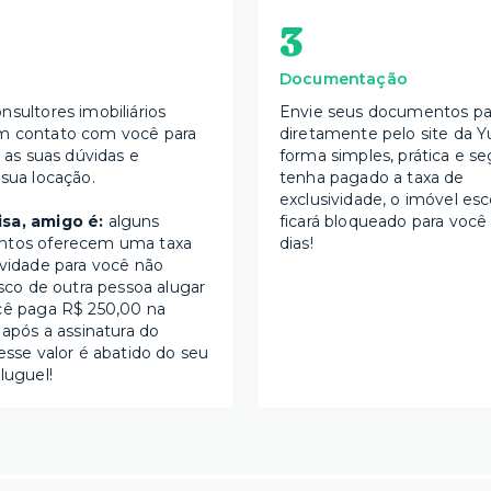
3
Documentação
nsultores imobiliários
Envie seus documentos par
m contato com você para
diretamente pelo site da Y
s as suas dúvidas e
forma simples, prática e se
 sua locação.
tenha pagado a taxa de
exclusividade, o imóvel esc
sa, amigo é:
alguns
ficará bloqueado para você
ntos oferecem uma taxa
dias!
ividade para você não
isco de outra pessoa alugar
cê paga R$ 250,00 na
 após a assinatura do
esse valor é abatido do seu
luguel!