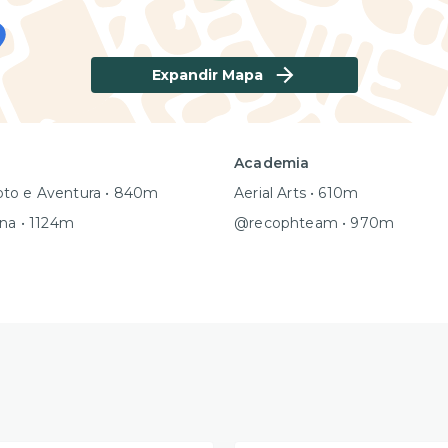
Expandir Mapa
Academia
to e Aventura • 840m
Aerial Arts • 610m
una • 1124m
@recophteam • 970m