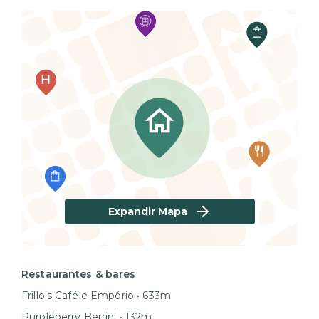
Expandir Mapa
Restaurantes & bares
Frillo's Café e Empório • 633m
Purpleberry Berrini • 132m