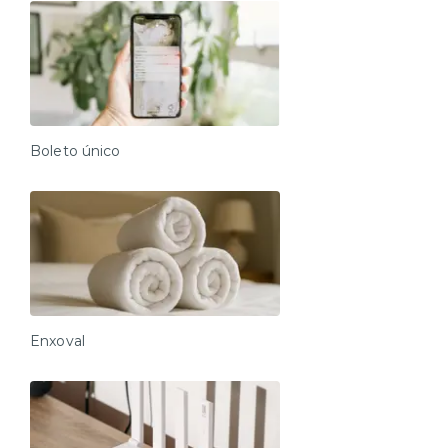
Boleto único
Enxoval