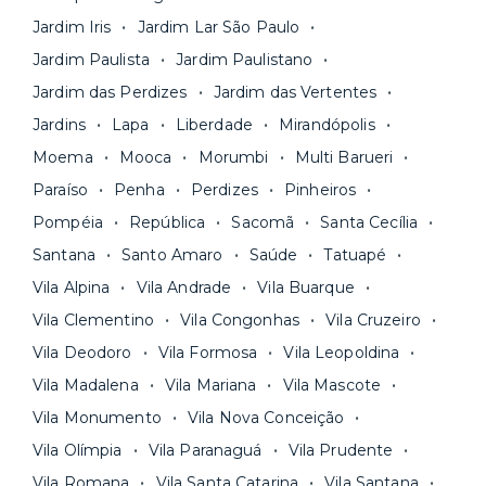
documentação pelo site da Yuca e assina o
nossa equipe via app.
Jardim Iris
Jardim Lar São Paulo
contrato na tela do seu computador ou celular.
Seja uma mala ou um caminhão de mudança: é
Simples, seguro e sem burocracia!
Jardim Paulista
Jardim Paulistano
só levar as suas coisas e começar a morar.
Jardim das Perdizes
Jardim das Vertentes
Jardins
Lapa
Liberdade
Mirandópolis
Moema
Mooca
Morumbi
Multi Barueri
Paraíso
Penha
Perdizes
Pinheiros
Pompéia
República
Sacomã
Santa Cecília
Santana
Santo Amaro
Saúde
Tatuapé
Vila Alpina
Vila Andrade
Vila Buarque
Vila Clementino
Vila Congonhas
Vila Cruzeiro
Vila Deodoro
Vila Formosa
Vila Leopoldina
Vila Madalena
Vila Mariana
Vila Mascote
Vila Monumento
Vila Nova Conceição
Vila Olímpia
Vila Paranaguá
Vila Prudente
Vila Romana
Vila Santa Catarina
Vila Santana