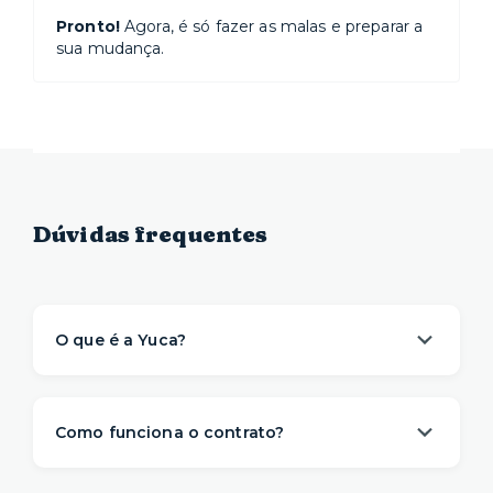
Pronto!
Agora, é só fazer as malas e preparar a
sua mudança.
Dúvidas frequentes
O que é a Yuca?
A Yuca é a solução de moradia
referência na
locação de apartamentos prontos para
Como funciona o contrato?
morar
. Nós descomplicamos o aluguel para
proporcionar um viver com mais
conveniência,
A gente sabe que a vida é imprevisível e pode