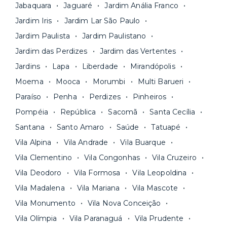
locação é 100% digital
: você envia sua
inclusos e solicite suporte e manutenção para a
Jabaquara
Jaguaré
Jardim Anália Franco
documentação pelo site da Yuca e assina o
nossa equipe via app.
Jardim Iris
Jardim Lar São Paulo
contrato na tela do seu computador ou celular.
Seja uma mala ou um caminhão de mudança: é
Simples, seguro e sem burocracia!
Jardim Paulista
Jardim Paulistano
só levar as suas coisas e começar a morar.
Jardim das Perdizes
Jardim das Vertentes
Jardins
Lapa
Liberdade
Mirandópolis
Moema
Mooca
Morumbi
Multi Barueri
Paraíso
Penha
Perdizes
Pinheiros
Pompéia
República
Sacomã
Santa Cecília
Santana
Santo Amaro
Saúde
Tatuapé
Vila Alpina
Vila Andrade
Vila Buarque
Vila Clementino
Vila Congonhas
Vila Cruzeiro
Vila Deodoro
Vila Formosa
Vila Leopoldina
Vila Madalena
Vila Mariana
Vila Mascote
Vila Monumento
Vila Nova Conceição
Vila Olímpia
Vila Paranaguá
Vila Prudente