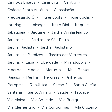
Campos Elíseos
Carandiru
Centro
pode comparar os valores e escolher o prazo
Os moradores ainda contam com a facilidade de
ideal para o seu momento de vida na página das
Chácara Santo Antônio
Consolação
pagar todas as contas do mês junto com o
unidades.
Freguesia do Ó
Higienópolis
Indianópolis
aluguel, em um boleto único. Quer ainda mais
A melhor parte é que todo o
processo de
Interlagos
Ipiranga
Itaim Bibi
Itaquera
praticidade? Escolha uma unidade com serviços
locação é 100% digital
: você envia sua
inclusos e solicite suporte e manutenção para a
Jabaquara
Jaguaré
Jardim Anália Franco
documentação pelo site da Yuca e assina o
nossa equipe via app.
Jardim Iris
Jardim Lar São Paulo
contrato na tela do seu computador ou celular.
Seja uma mala ou um caminhão de mudança: é
Simples, seguro e sem burocracia!
Jardim Paulista
Jardim Paulistano
só levar as suas coisas e começar a morar.
Jardim das Perdizes
Jardim das Vertentes
Jardins
Lapa
Liberdade
Mirandópolis
Moema
Mooca
Morumbi
Multi Barueri
Paraíso
Penha
Perdizes
Pinheiros
Pompéia
República
Sacomã
Santa Cecília
Santana
Santo Amaro
Saúde
Tatuapé
Vila Alpina
Vila Andrade
Vila Buarque
Vila Clementino
Vila Congonhas
Vila Cruzeiro