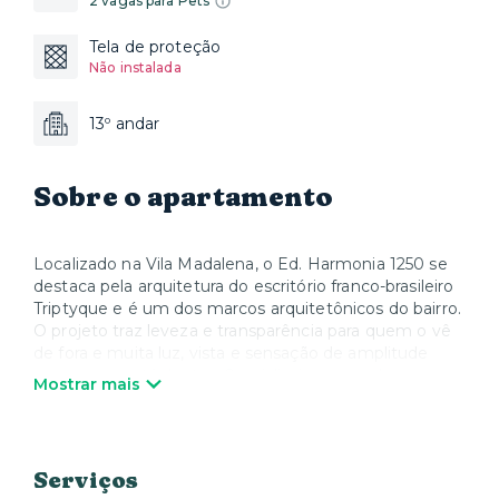
2 vagas para Pets
Tela de proteção
Não instalada
13º andar
Sobre o apartamento
Localizado na Vila Madalena, o Ed. Harmonia 1250 se
destaca pela arquitetura do escritório franco-brasileiro
Triptyque e é um dos marcos arquitetônicos do bairro.
O projeto traz leveza e transparência para quem o vê
de fora e muita luz, vista e sensação de amplitude
para quem está dentro. O prédio, incorporado e
Mostrar mais
idealizado Idea!Zarvos, possui 10 apartamentos tipo
cobertura, decorados com uma seleção cuidadosa de
mobiliário contemporâneo e preciosos itens
garimpados.
Serviços