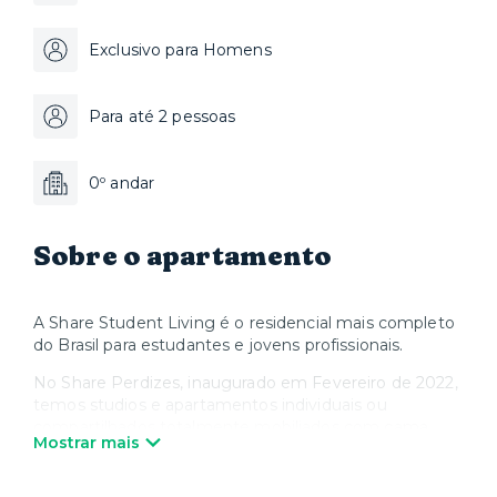
Exclusivo para Homens
Para até 2 pessoas
0º andar
Sobre o apartamento
A Share Student Living é o residencial mais completo
do Brasil para estudantes e jovens profissionais.
No Share Perdizes, inaugurado em Fevereiro de 2022,
temos studios e apartamentos individuais ou
compartilhados totalmente mobiliados com cama,
Mostrar mais
colchão, banheiro, mesa de estudos e cozinha.
Além disso, a unidade do Share Perdizes possuí uma