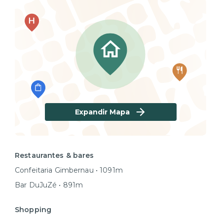
Expandir Mapa
Restaurantes & bares
Confeitaria Gimbernau • 1091m
Bar DuJuZé • 891m
Shopping