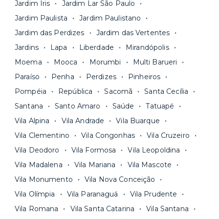
Jardim Iris
Jardim Lar São Paulo
contrato na tela do seu computador ou celular.
Seja uma mala ou um caminhão de mudança: é
Simples, seguro e sem burocracia!
Jardim Paulista
Jardim Paulistano
só levar as suas coisas e começar a morar.
Jardim das Perdizes
Jardim das Vertentes
Jardins
Lapa
Liberdade
Mirandópolis
Moema
Mooca
Morumbi
Multi Barueri
Paraíso
Penha
Perdizes
Pinheiros
Pompéia
República
Sacomã
Santa Cecília
Santana
Santo Amaro
Saúde
Tatuapé
Vila Alpina
Vila Andrade
Vila Buarque
Vila Clementino
Vila Congonhas
Vila Cruzeiro
Vila Deodoro
Vila Formosa
Vila Leopoldina
Vila Madalena
Vila Mariana
Vila Mascote
Vila Monumento
Vila Nova Conceição
Vila Olímpia
Vila Paranaguá
Vila Prudente
Vila Romana
Vila Santa Catarina
Vila Santana