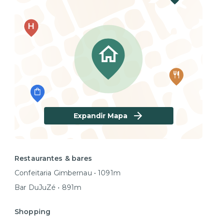
Expandir Mapa
Restaurantes & bares
Confeitaria Gimbernau • 1091m
Bar DuJuZé • 891m
Shopping