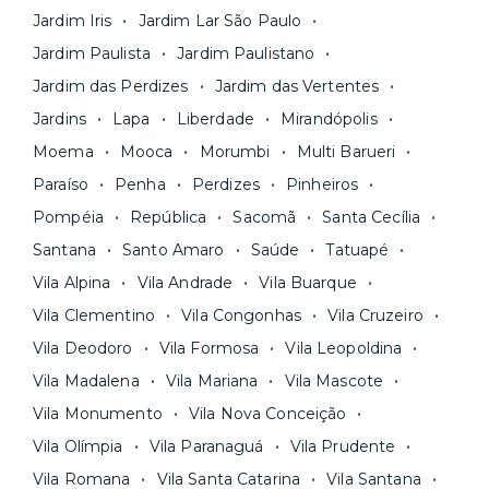
documentação pelo site da Yuca e assina o
nossa equipe via app.
Jardim Iris
Jardim Lar São Paulo
contrato na tela do seu computador ou celular.
Seja uma mala ou um caminhão de mudança: é
Simples, seguro e sem burocracia!
Jardim Paulista
Jardim Paulistano
só levar as suas coisas e começar a morar.
Jardim das Perdizes
Jardim das Vertentes
Jardins
Lapa
Liberdade
Mirandópolis
Moema
Mooca
Morumbi
Multi Barueri
Paraíso
Penha
Perdizes
Pinheiros
Pompéia
República
Sacomã
Santa Cecília
Santana
Santo Amaro
Saúde
Tatuapé
Vila Alpina
Vila Andrade
Vila Buarque
Vila Clementino
Vila Congonhas
Vila Cruzeiro
Vila Deodoro
Vila Formosa
Vila Leopoldina
Vila Madalena
Vila Mariana
Vila Mascote
Vila Monumento
Vila Nova Conceição
Vila Olímpia
Vila Paranaguá
Vila Prudente
Vila Romana
Vila Santa Catarina
Vila Santana