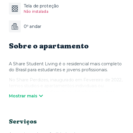
Tela de proteção
Não instalada
0º andar
Sobre o apartamento
A Share Student Living é o residencial mais completo
do Brasil para estudantes e jovens profissionais.
No Share Perdizes, inaugurado em Fevereiro de 2022,
temos studios e apartamentos individuais ou
compartilhados totalmente mobiliados com cama,
Mostrar mais
colchão, banheiro, mesa de estudos e cozinha.
Além disso, a unidade do Share Perdizes possuí uma
estrutura completa com academia 24h, sala de
estudos, mini market, churrasqueira e muito mais!
Serviços
Tudo isso numa localização privilegiada pertinho de