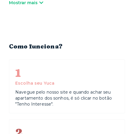
lazer – de parques shoppings como o Frei Caneca e o
Mostrar mais
Pátio Paulista, até os museus Masp e Japan House e
os teatros Sérgio Cardoso e Bibi Ferreira, além dos
tradicionais restaurantes do Bixiga. A região também
está próxima de hospitais renomados, como o Sírio
Libanês, o Oswaldo Cruz e a Beneficência Portuguesa.
Já na área de educação, fica ali a Fundação Getúlio
Vargas (FGV).
Como funciona?
1
Escolha seu Yuca
Navegue pelo nosso site e quando achar seu
apartamento dos sonhos, é só clicar no botão
"Tenho Interesse".
2