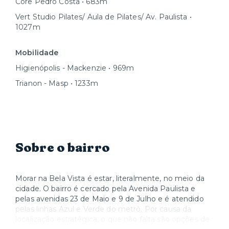
Core Pedro Costa • 683m
Vert Studio Pilates/ Aula de Pilates/ Av. Paulista •
1027m
Mobilidade
Higienópolis - Mackenzie • 969m
Trianon - Masp • 1233m
Sobre o bairro
Morar na Bela Vista é estar, literalmente, no meio da
cidade. O bairro é cercado pela Avenida Paulista e
pelas avenidas 23 de Maio e 9 de Julho e é atendido
pelas linhas Azul e Verde do metrô. Por causa da
localização estratégica, o que não falta são opções de