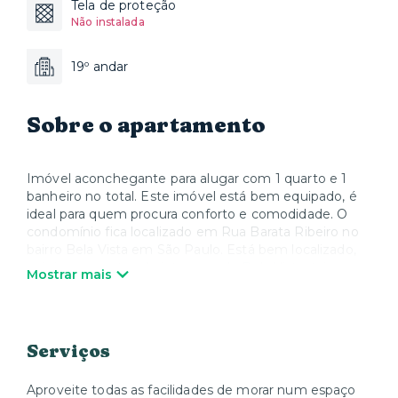
Tela de proteção
Não instalada
19º andar
Sobre o apartamento
Imóvel aconchegante para alugar com 1 quarto e 1
banheiro no total. Este imóvel está bem equipado, é
ideal para quem procura conforto e comodidade. O
condomínio fica localizado em Rua Barata Ribeiro no
bairro Bela Vista em São Paulo. Está bem localizado,
próximo a pontos de interesse de Bela Vista, tais
Mostrar mais
como Espaco Itaú Cinemas Frei Caneca, Centro de
Pesquisa e Formação SESC, Teatro Raul Cortez,
Estação 14 Bis, Hospital Sírio Libanês e Teatro
Augusta.
Serviços
Aproveite todas as facilidades de morar num espaço