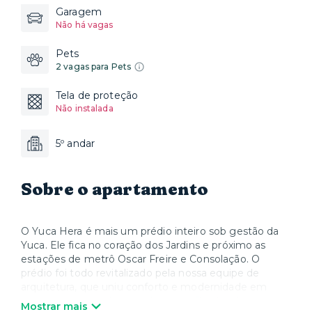
Garagem
Não há vagas
Pets
2 vagas para Pets
Tela de proteção
Não instalada
5º andar
Sobre o apartamento
O Yuca Hera é mais um prédio inteiro sob gestão da
Yuca. Ele fica no coração dos Jardins e próximo as
estações de metrô Oscar Freire e Consolação. O
prédio foi todo revitalizado pela nossa equipe de
arquitetura, que uniu conforto e modernidade em
uma experiência de moradia única. Dentro dos
Mostrar mais