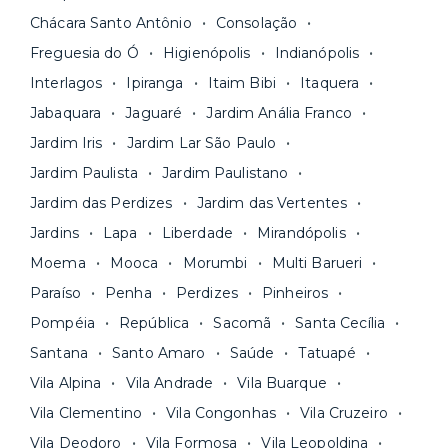
locação é 100% digital
: você envia sua
inclusos e solicite suporte e manutenção para a
Chácara Santo Antônio
Consolação
documentação pelo site da Yuca e assina o
nossa equipe via app.
contrato na tela do seu computador ou celular.
Freguesia do Ó
Higienópolis
Indianópolis
Seja uma mala ou um caminhão de mudança: é
Simples, seguro e sem burocracia!
Interlagos
Ipiranga
Itaim Bibi
Itaquera
só levar as suas coisas e começar a morar.
Jabaquara
Jaguaré
Jardim Anália Franco
Jardim Iris
Jardim Lar São Paulo
Jardim Paulista
Jardim Paulistano
Jardim das Perdizes
Jardim das Vertentes
Jardins
Lapa
Liberdade
Mirandópolis
Moema
Mooca
Morumbi
Multi Barueri
Paraíso
Penha
Perdizes
Pinheiros
Pompéia
República
Sacomã
Santa Cecília
Santana
Santo Amaro
Saúde
Tatuapé
Vila Alpina
Vila Andrade
Vila Buarque
Vila Clementino
Vila Congonhas
Vila Cruzeiro
Vila Deodoro
Vila Formosa
Vila Leopoldina