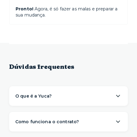
Pronto!
Agora, é só fazer as malas e preparar a
sua mudança.
Dúvidas frequentes
O que é a Yuca?
A Yuca é a solução de moradia
referência na
locação de apartamentos prontos para
Como funciona o contrato?
morar
. Nós descomplicamos o aluguel para
proporcionar um viver com mais
conveniência,
A gente sabe que a vida é imprevisível e pode