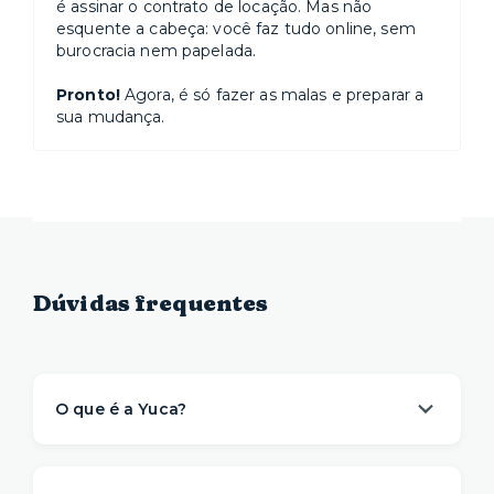
é assinar o contrato de locação. Mas não
esquente a cabeça: você faz tudo online, sem
burocracia nem papelada.
Pronto!
Agora, é só fazer as malas e preparar a
sua mudança.
Dúvidas frequentes
O que é a Yuca?
A Yuca é a solução de moradia
referência na
locação de apartamentos prontos para