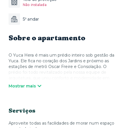
Não instalada
5º andar
Sobre o apartamento
O Yuca Hera é mais um prédio inteiro sob gestão da
Yuca. Ele fica no coração dos Jardins e próximo as
estações de metrô Oscar Freire e Consolação. O
prédio foi todo revitalizado pela nossa equipe de
arquitetura, que uniu conforto e modernidade em
uma experiência de moradia única. Dentro dos
Mostrar mais
apartamentos, o destaque fica por conta da
iluminação natural proporcionada pelas amplas janelas,
um diferencial raro em metrópoles como São Paulo. O
interior também é amplo e planejado nos mínimos
Serviços
detalhes, com acabamento e mobiliário de qualidade.
Esta é opção de moradia ideal para quem quer
Aproveite todas as facilidades de morar num espaço
transitar facilmente pela cidade e também ter ao seu