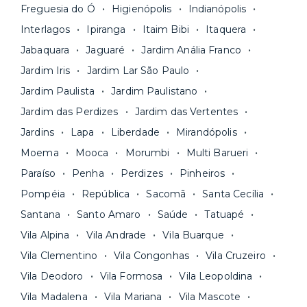
pagar todas as contas do mês junto com o
unidades.
Freguesia do Ó
Higienópolis
Indianópolis
aluguel, em um boleto único. Quer ainda mais
A melhor parte é que todo o
processo de
Interlagos
Ipiranga
Itaim Bibi
Itaquera
praticidade? Escolha uma unidade com serviços
locação é 100% digital
: você envia sua
inclusos e solicite suporte e manutenção para a
Jabaquara
Jaguaré
Jardim Anália Franco
documentação pelo site da Yuca e assina o
nossa equipe via app.
Jardim Iris
Jardim Lar São Paulo
contrato na tela do seu computador ou celular.
Seja uma mala ou um caminhão de mudança: é
Simples, seguro e sem burocracia!
Jardim Paulista
Jardim Paulistano
só levar as suas coisas e começar a morar.
Jardim das Perdizes
Jardim das Vertentes
Jardins
Lapa
Liberdade
Mirandópolis
Moema
Mooca
Morumbi
Multi Barueri
Paraíso
Penha
Perdizes
Pinheiros
Pompéia
República
Sacomã
Santa Cecília
Santana
Santo Amaro
Saúde
Tatuapé
Vila Alpina
Vila Andrade
Vila Buarque
Vila Clementino
Vila Congonhas
Vila Cruzeiro
Vila Deodoro
Vila Formosa
Vila Leopoldina
Vila Madalena
Vila Mariana
Vila Mascote