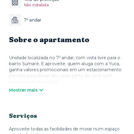
Não instalada
7º andar
Sobre o apartamento
Unidade localizada no 7º andar, com vista livre para o
bairro Sumaré. E aproveite: quem aluga com a Yuca,
ganha valores promocionais em um estacionamento
parceiro para deixar seu carro perto de você com
economia e segurança!
Mostrar mais
O estacionamento está localizado à Rua Paulistânia,
232 - Sumarezinho, a cerca de 450 metros do Edifício.
Valores especiais: R$260,00 para período integral
(vagas limitadas) e R$200,00 para uso de segunda a
Serviços
sexta, das 06 às 20h. A contratação é feita
diretamente com o parceiro.
Aproveite todas as facilidades de morar num espaço
Idealizado pela Idea!Zarvos e com projeto do