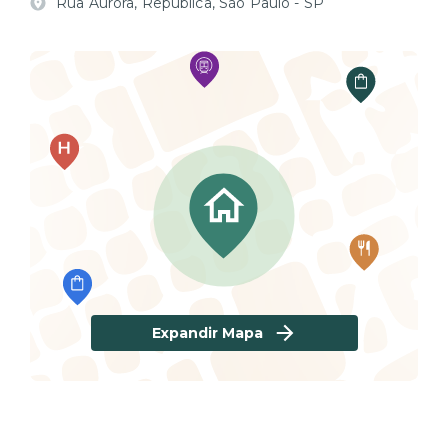
Rua Aurora, República, São Paulo - SP
Respeite as regras de uso e acesso à garagem.
Estacione o veículo corretamente na vaga.
- Atenção: Como o sistema de estacionamento
permite que os veículos sejam estacionados em
vagas que podem ser trancadas por outros carros, é
possível que, ao retornar, você se depare com um
veículo bloqueando a sua saída. Nesse caso, será
necessário aguardar o motorista do veículo que está
bloqueando a vaga para que você possa sair.
- Early check-in e late check-out estão sujeitos à
disponibilidade do apartamento e a cobrança.
- Os apartamentos não dispõem de cobertor extra.
Recomendamos levar um cobertor para dias mais
frios.
Expandir Mapa
- Os aparelhos de ar-condicionado possuem apenas a
função “esfriar”.
- Gostaríamos de lembrá-los que, para garantir o
conforto e a saúde de todos, é estritamente proibido
fumar nas acomodações e nas áreas comuns do