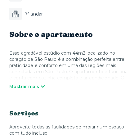
7º andar
Sobre o apartamento
Esse agradável estúdio com 44m2 localizado no
coração de São Paulo é a combinação perfeita entre
praticidade e conforto em uma das regiões mais
conectadas em São Paulo. O apartamento é funcional
e conta com cozinha completa e ar-condicionado. O
prédio é moderno e possui piscina, academia,
Mostrar mais
lavanderia (com custo adicional) que você poderá
desfrutar durante sua estadia. Você estará a alguns
metros do metrô República e ao lado, com fácil
acesso à avenida Consolação.
Serviços
Nossos espaços são pensados para que você possa se
sentir em casa, seja para uma estadia curta ou para
Aproveite todas as facilidades de morar num espaço
morar por um tempo.
com tudo incluso