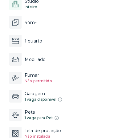
Studio
Inteiro
44m²
1 quarto
Mobiliado
Fumar
Não permitido
Garagem
1 vaga disponível
Pets
1 vaga para Pet
Tela de proteção
Não instalada