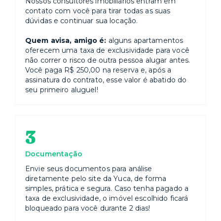
Nossos consultores imobiliários entram em
ATENÇÃO! Sua reserva é em um prédio residencial e
contato com você para tirar todas as suas
para garantir sua entrada no imóvel, é necessário o
dúvidas e continuar sua locação.
envio da documentação de todos que ficarão
hospedados com antecedência por motivos de
Quem avisa, amigo é:
alguns apartamentos
segurança e normas do condomínio. Após a
oferecem uma taxa de exclusividade para você
confirmação da reserva, você receberá todas as
não correr o risco de outra pessoa alugar antes.
instruções de como realizar esse envio de forma
Você paga R$ 250,00 na reserva e, após a
simples e rápida.
assinatura do contrato, esse valor é abatido do
Menores de idade devem estar acompanhando de pai
seu primeiro aluguel!
ou responsável legal - necessária a apresentação de
documento; Em caso de ser um terceiro: ter
procuração autenticada no cartório.
3
Gostaríamos muito que você visitasse algum de
nossos espaço e conhecesse o apartamento. Caso
Documentação
você não fique dessa vez, nos adicione à sua lista de
favoritos no Airbnb, assim o anúncio ficará salvo para
Envie seus documentos para análise
as suas próximas viagens! Estaremos prontos para
diretamente pelo site da Yuca, de forma
receber você!
simples, prática e segura. Caso tenha pagado a
taxa de exclusividade, o imóvel escolhido ficará
bloqueado para você durante 2 dias!