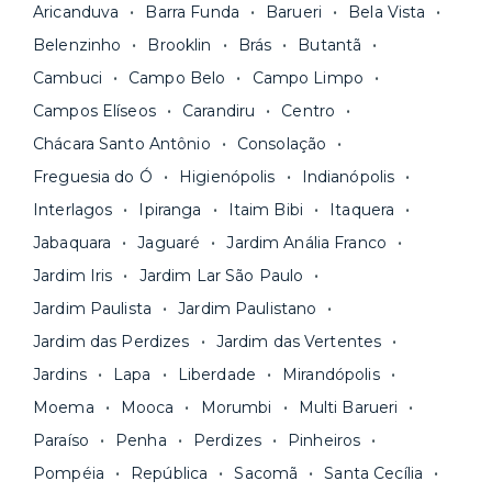
Aricanduva
Barra Funda
Barueri
Bela Vista
unidades são sempre
novas ou recém-
sem multa.
Belenzinho
Brooklin
Brás
Butantã
reformadas
e já vêm com tudo funcionando —
Fique de olho:
os preços costumam ser
água, gás, energia e, em alguns casos, até
Cambuci
Campo Belo
Campo Limpo
menores para períodos mais longos
. Você
internet.
Campos Elíseos
Carandiru
Centro
pode comparar os valores e escolher o prazo
Os moradores ainda contam com a facilidade de
ideal para o seu momento de vida na página das
Chácara Santo Antônio
Consolação
pagar todas as contas do mês junto com o
unidades.
Freguesia do Ó
Higienópolis
Indianópolis
aluguel, em um boleto único. Quer ainda mais
A melhor parte é que todo o
processo de
Interlagos
Ipiranga
Itaim Bibi
Itaquera
praticidade? Escolha uma unidade com serviços
locação é 100% digital
: você envia sua
inclusos e solicite suporte e manutenção para a
Jabaquara
Jaguaré
Jardim Anália Franco
documentação pelo site da Yuca e assina o
nossa equipe via app.
Jardim Iris
Jardim Lar São Paulo
contrato na tela do seu computador ou celular.
Seja uma mala ou um caminhão de mudança: é
Simples, seguro e sem burocracia!
Jardim Paulista
Jardim Paulistano
só levar as suas coisas e começar a morar.
Jardim das Perdizes
Jardim das Vertentes
Jardins
Lapa
Liberdade
Mirandópolis
Moema
Mooca
Morumbi
Multi Barueri
Paraíso
Penha
Perdizes
Pinheiros
Pompéia
República
Sacomã
Santa Cecília