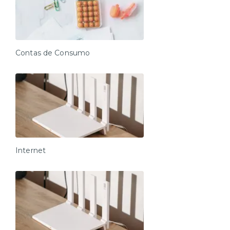
Estacionamento (Uma vaga por apartamento, porém,
como algumas vagas são travadas é necessário
acionar a portaria para que o proprietário do veículo
que está travando possa retirá-lo)
Contas de Consumo
Espaço de Coworking (Andar térreo, uso livre
mediante disponibilidade)
Lavanderia 24h (Andar térreo, serviço pago, produtos
não inclusos, necessário levar sabão líquido, uso
compartilhado mediante disponibilidade, pagamento
via aplicativo)
Mercadinho 24h (Andar -2, o hóspede deverá pagar
pelos produtos no momento da compra)
Internet
*Salão de festas de uso exclusivo de moradores.
*A decoração e as amenidades dos apartamentos
podem ter variações como cafeteira (pó x cápsula),
ferro de passar x steamer, fogão x cooktop (com ou
sem forno).
*A região é policiada e tem grande fluxo de pessoas,