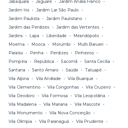
inclusos e solicite suporte e manutenção para a
Jabaquara
Jaguaré
Jardim Anália Franco
documentação pelo site da Yuca e assina o
nossa equipe via app.
Jardim Iris
Jardim Lar São Paulo
contrato na tela do seu computador ou celular.
Seja uma mala ou um caminhão de mudança: é
Simples, seguro e sem burocracia!
Jardim Paulista
Jardim Paulistano
só levar as suas coisas e começar a morar.
Jardim das Perdizes
Jardim das Vertentes
Jardins
Lapa
Liberdade
Mirandópolis
Moema
Mooca
Morumbi
Multi Barueri
Paraíso
Penha
Perdizes
Pinheiros
Pompéia
República
Sacomã
Santa Cecília
Santana
Santo Amaro
Saúde
Tatuapé
Vila Alpina
Vila Andrade
Vila Buarque
Vila Clementino
Vila Congonhas
Vila Cruzeiro
Vila Deodoro
Vila Formosa
Vila Leopoldina
Vila Madalena
Vila Mariana
Vila Mascote
Vila Monumento
Vila Nova Conceição
Vila Olímpia
Vila Paranaguá
Vila Prudente