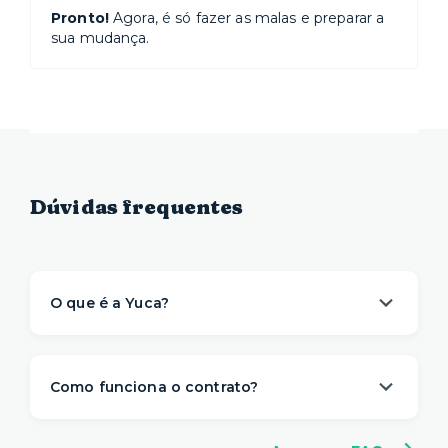
Pronto!
Agora, é só fazer as malas e preparar a
sua mudança.
Dúvidas frequentes
O que é a Yuca?
A Yuca é a solução de moradia
referência na
locação de apartamentos prontos para
Como funciona o contrato?
morar
. Nós descomplicamos o aluguel para
proporcionar um viver com mais
conveniência,
A gente sabe que a vida é imprevisível e pode
conforto e flexibilidade
– e isso começa antes