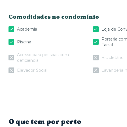
Comodidades no condomínio
Academia
Loja de Con
Portaria c
Piscina
Facial
Acesso para pessoas com
Bicicletário
deficiência
Elevador Social
Lavanderia n
O que tem por perto