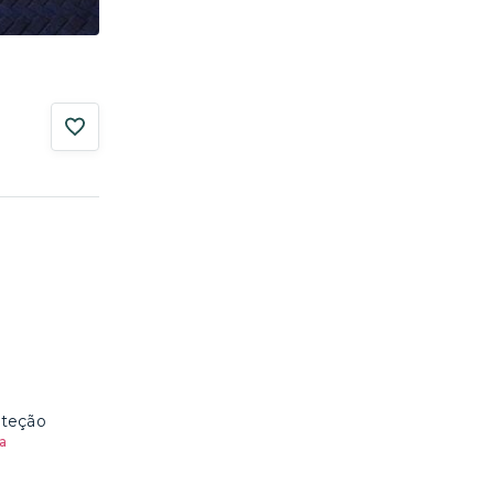
oteção
a