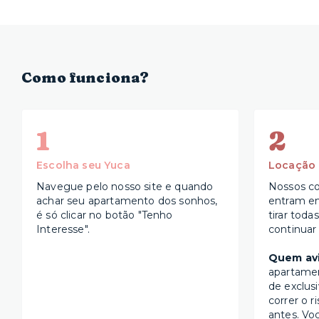
Como funciona?
1
2
Escolha seu Yuca
Locação
Navegue pelo nosso site e quando
Nossos co
achar seu apartamento dos sonhos,
entram e
é só clicar no botão "Tenho
tirar toda
Interesse".
continuar
Quem avi
apartame
de exclus
correr o r
antes. Vo