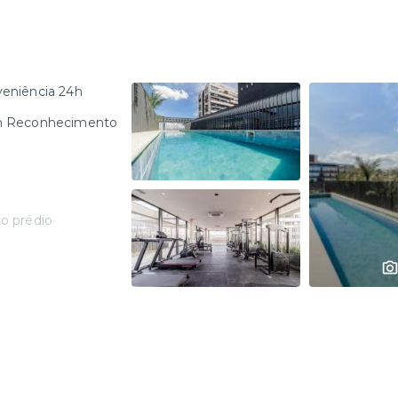
veniência 24h
om Reconhecimento
o prédio