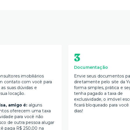
3
Documentação
nsultores imobiliários
Envie seus documentos par
m contato com você para
diretamente pelo site da Y
s as suas dúvidas e
forma simples, prática e se
 sua locação.
tenha pagado a taxa de
exclusividade, o imóvel esc
sa, amigo é:
alguns
ficará bloqueado para você
ntos oferecem uma taxa
dias!
ividade para você não
isco de outra pessoa alugar
cê paga R$ 250,00 na