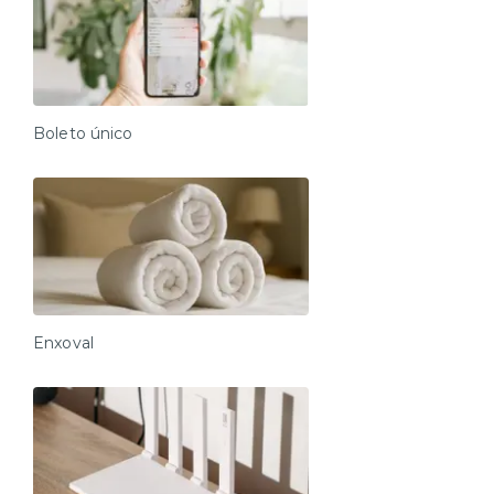
Boleto único
Enxoval