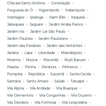
Os moradores ainda contam com a facilidade de
ideal para o seu momento de vida na página das
Chácara Santo Antônio
Consolação
pagar todas as contas do mês junto com o
unidades.
Freguesia do Ó
Higienópolis
Indianópolis
aluguel, em um boleto único. Quer ainda mais
A melhor parte é que todo o
processo de
Interlagos
Ipiranga
Itaim Bibi
Itaquera
praticidade? Escolha uma unidade com serviços
locação é 100% digital
: você envia sua
inclusos e solicite suporte e manutenção para a
Jabaquara
Jaguaré
Jardim Anália Franco
documentação pelo site da Yuca e assina o
nossa equipe via app.
Jardim Iris
Jardim Lar São Paulo
contrato na tela do seu computador ou celular.
Seja uma mala ou um caminhão de mudança: é
Simples, seguro e sem burocracia!
Jardim Paulista
Jardim Paulistano
só levar as suas coisas e começar a morar.
Jardim das Perdizes
Jardim das Vertentes
Jardins
Lapa
Liberdade
Mirandópolis
Moema
Mooca
Morumbi
Multi Barueri
Paraíso
Penha
Perdizes
Pinheiros
Pompéia
República
Sacomã
Santa Cecília
Santana
Santo Amaro
Saúde
Tatuapé
Vila Alpina
Vila Andrade
Vila Buarque
Vila Clementino
Vila Congonhas
Vila Cruzeiro
Vila Deodoro
Vila Formosa
Vila Leopoldina