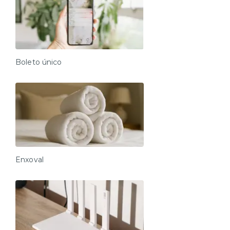
Boleto único
Enxoval