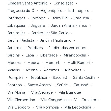
Os moradores ainda contam com a facilidade de
ideal para o seu momento de vida na página das
Chácara Santo Antônio
Consolação
pagar todas as contas do mês junto com o
unidades.
Freguesia do Ó
Higienópolis
Indianópolis
aluguel, em um boleto único. Quer ainda mais
A melhor parte é que todo o
processo de
Interlagos
Ipiranga
Itaim Bibi
Itaquera
praticidade? Escolha uma unidade com serviços
locação é 100% digital
: você envia sua
inclusos e solicite suporte e manutenção para a
Jabaquara
Jaguaré
Jardim Anália Franco
documentação pelo site da Yuca e assina o
nossa equipe via app.
Jardim Iris
Jardim Lar São Paulo
contrato na tela do seu computador ou celular.
Seja uma mala ou um caminhão de mudança: é
Simples, seguro e sem burocracia!
Jardim Paulista
Jardim Paulistano
só levar as suas coisas e começar a morar.
Jardim das Perdizes
Jardim das Vertentes
Jardins
Lapa
Liberdade
Mirandópolis
Moema
Mooca
Morumbi
Multi Barueri
Paraíso
Penha
Perdizes
Pinheiros
Pompéia
República
Sacomã
Santa Cecília
Santana
Santo Amaro
Saúde
Tatuapé
Vila Alpina
Vila Andrade
Vila Buarque
Vila Clementino
Vila Congonhas
Vila Cruzeiro
Vila Deodoro
Vila Formosa
Vila Leopoldina